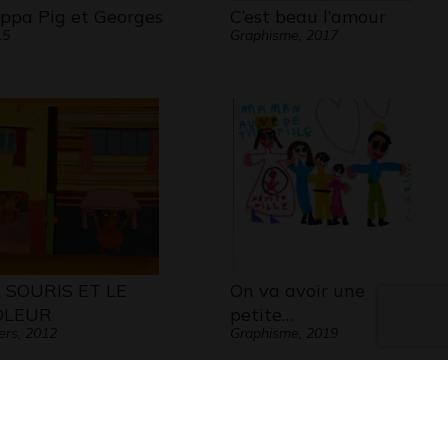
ppa Pig et Georges
C’est beau l’amour
15
Graphisme, 2017
 SOURIS ET LE
On va avoir une
OLEUR
petite…
ers, 2012
Graphisme, 2019