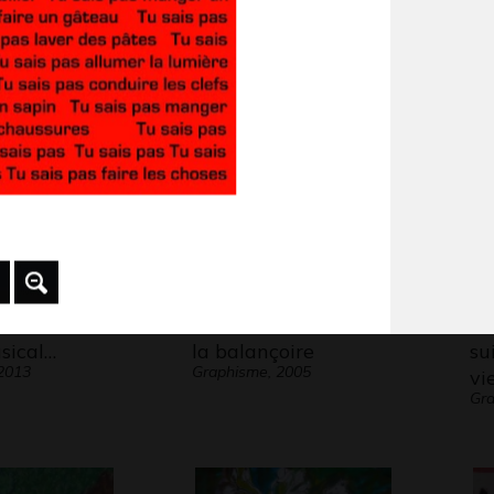
 2022
Ecr
tomates…
Graphisme, 2014
sical…
la balançoire
su
2013
Graphisme, 2005
vi
Gra