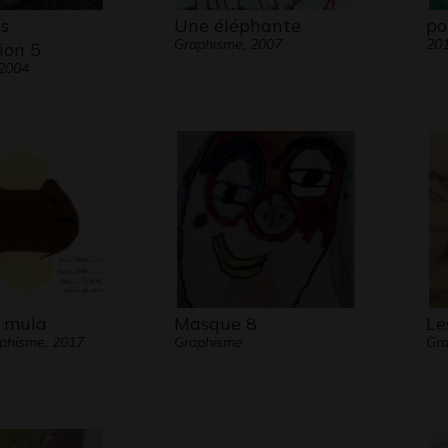
s
Une éléphante
po
Graphisme, 2007
20
ion 5
 2004
 mula
Masque 8
Le
aphisme, 2017
Graphisme
Gr