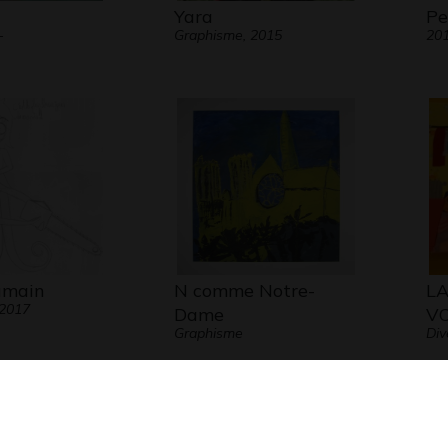
Yara
Pe
-
Graphisme, 2015
20
umain
N comme Notre-
LA
 2017
Dame
V
Graphisme
Div