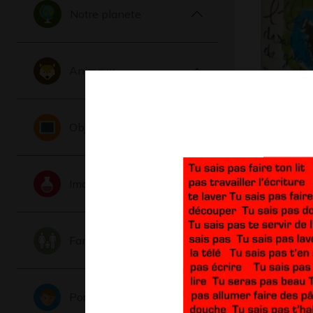
Notre planete
Animaux
L’ouraga
Objets
Graphisme,
Imaginaire
Famille
Portraits
Chouett