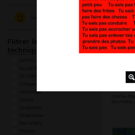
Graphisme,
Sentiments - Emotions
Filtrer les oeuvres par
technique
APPEL A CREATION
Vu par René Baldy
VU PAR CLAUDE PONTI
Collage
céramique
conte mu
Divers
Son-Vidéo, 
Sculptures
Graphisme
Son-Vidéo
Photos