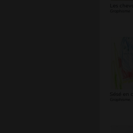
Les chev
Graphisme
Sésé en c
Graphisme,