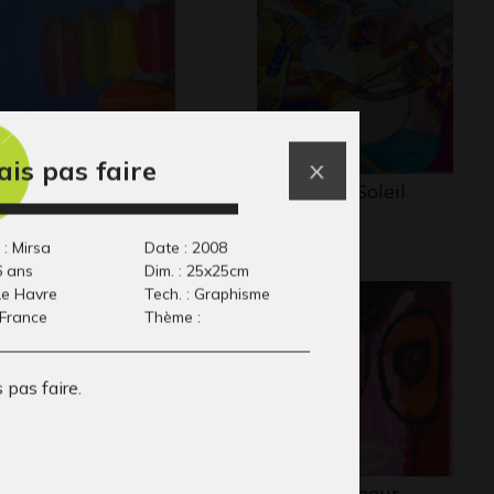
ais pas faire
iam
La fête du Soleil
ers, 2012
Graphisme
 : Mirsa
Date : 2008
6 ans
Dim. : 25x25cm
 Le Havre
Tech. : Graphisme
 France
Thème :
s pas faire.
 vie est un amour
Masque la peur