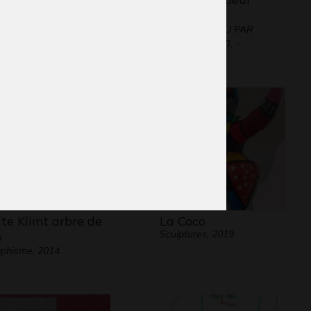
its, 2015
monstre
Graphisme - VU PAR
CLAUDE PONTI, -
ite Klimt arbre de
La Coco
Sculptures, 2019
e
phisme, 2014