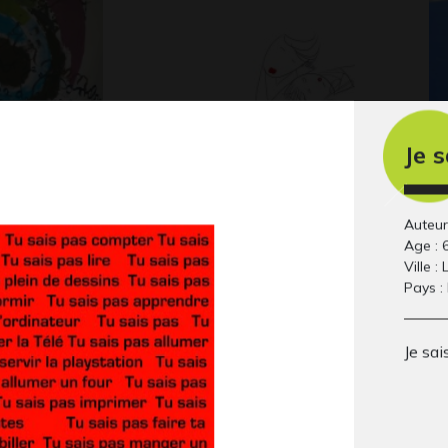
Je s
n mouillé
Lucile 35
M
 2009
Graphisme, 2014
Div
Auteur
Age : 
Ville :
Pays :
Je sai
e
Ma recette pour les
La