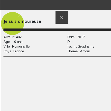
Je suis amoureuse
P comme Prison
Robot
Graphisme
Sculptures, 2020
Auteur : Alix
Date : 2017
Age : 10 ans
Dim. :
Ville : Romainville
Tech. : Graphisme
Pays : France
Thème : Amour
la fille à l’oeil noir
La famille
Graphisme, 2020
Graphisme, inconnue