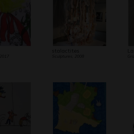
stalactites
La
 2017
Sculptures, 2008
Gr