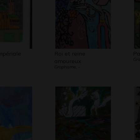
impériale
Roi et reine
Pa
Gra
amoureux
Graphisme, -