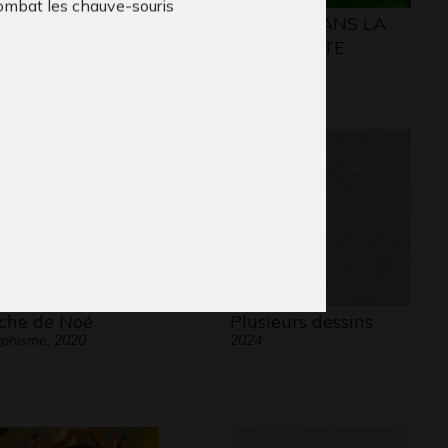
combat les chauve-souris
s femmes et la
MAISON DANS LA
scade
TOURMENTE
phisme, 2008
2019
che de Noé
Plusieurs dessins
phisme, 2020
2024