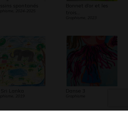
ssins spontanés
Bonnet d’or et les
phisme, 2024-2025
trois…
Graphisme, 2023
 Sri Lanka
Danse 3
phisme, 2019
Graphisme