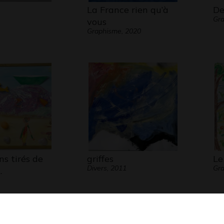
La France rien qu’à
De
Gra
vous
Graphisme, 2020
ns tirés de
griffes
Le
Divers, 2011
Gra
…