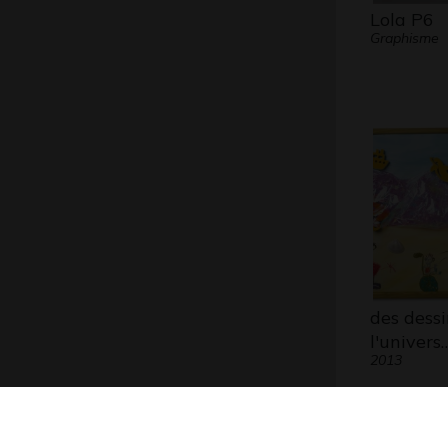
Lola P6
Graphisme
des dessi
l'univers
2013