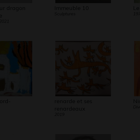
eur dragon
Immeuble 10
Le
Sculptures
19
e
 2021
ord-
renarde et ses
Ni
Div
renardeaux
2019