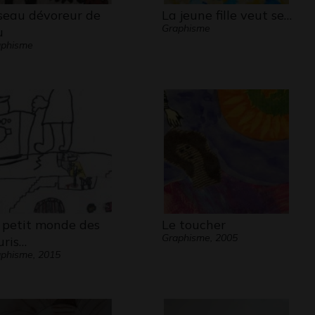
seau dévoreur de
La jeune fille veut se…
Graphisme
u
aphisme
 petit monde des
Le toucher
Graphisme, 2005
uris…
phisme, 2015