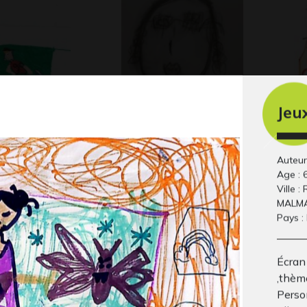
Jeu
 de foot
GT_ECOL_14 –
to
 2012
20
Dessine ta maîtresse
Graphisme
Auteur
Age : 
Ville :
MALM
Pays :
Écran
,thème
Perso