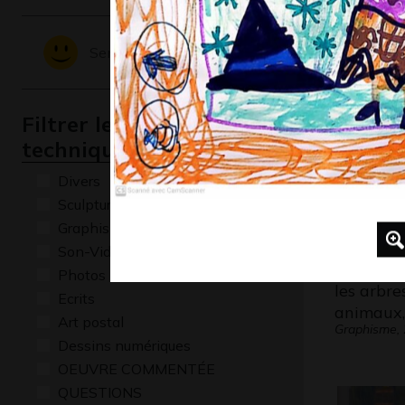
La plage
qui…
Sentiments - Emotions
Graphisme,
Filtrer les oeuvres par
technique
Divers
Sculptures
Graphisme
Son-Vidéo
Photos
les arbres
Ecrits
animaux,
Art postal
Graphisme,
Dessins numériques
OEUVRE COMMENTÉE
QUESTIONS