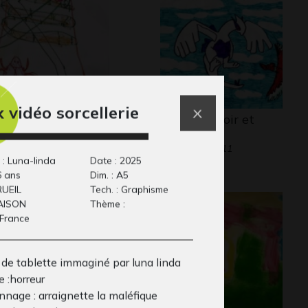
x vidéo sorcellerie
utânkhamon
Pokémon noir et
25
blanc
Graphisme, 2011
 : Luna-linda
Date : 2025
6 ans
Dim. : A5
 RUEIL
Tech. : Graphisme
AISON
Thème :
 France
 de tablette immaginé par luna linda
 :horreur
nnage : arraignette la maléfique