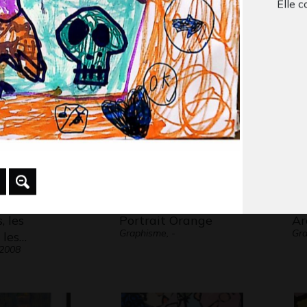
Elle 
 du crabe
Un jour dans le
Le
métro…
ca
 2020
Sculptures, 2007
Gra
, les
Portrait Orange
Ar
Graphisme, -
Gra
 les…
 2008