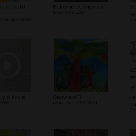
u et petit
Bakamé et Impyissi
Oi
Graphisme, 2014
fe
 Novembre 2009
Gr
 y a école
Oeuvre n°3
Le
2020
Graphisme, 2013-2014
so
Gra