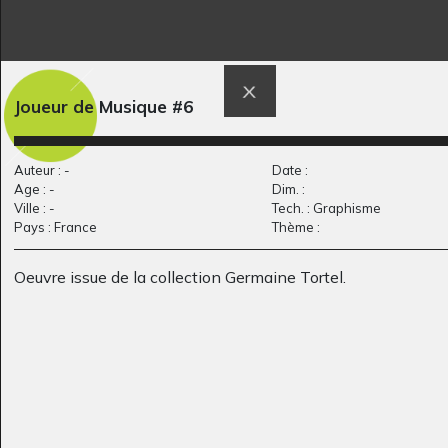
La prairie du Matou
Lucile #41
Graphisme, 2019
Graphisme, 2017
Joueur de Musique #6
Auteur : -
Date :
Age : -
Dim. :
Ville : -
Tech. : Graphisme
Pays : France
Thème :
Oeuvre issue de la collection Germaine Tortel.
Noël féerique des
Au coin de la rue
Graphisme, 2013
tortues
Graphisme, 2023