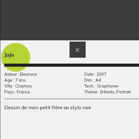
Robinson sur son Ile
Elephant #3
Juju
Graphisme - OEUVRE
Graphisme
COMMENTÉE, Inconnu
Auteur : Eleonore
Date : 2007
Age : 7 ans
Dim. : A4
Ville : Chartres
Tech. : Graphisme
Pays : France
Thème : Enfants, Portrait
Dessin de mon petit frère au stylo noir