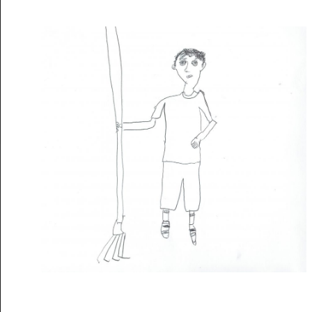
Musée des oeuvres des enfants
Filtrer les oeuvres par thème
Filtrer les oeuvres par technique
4260
oeuvres trouvées