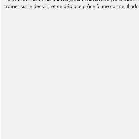
trainer sur le dessin) et se déplace grâce à une canne. Il ado
Flori et la rose
le baiser croquant
enfants.
Graphisme, 2005
couleur…
Graphisme, 2006
L’ile
Paris insolite
Graphisme, 2020
Graphisme