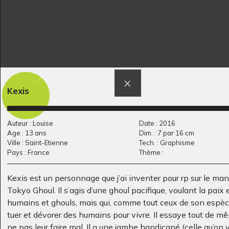
Kexis
Château 1
Une bête sauvage
Graphisme
Divers - Graphisme, 2011
Auteur : Louise
Date : 2016
Age : 13 ans
Dim. : 7 par 16 cm
Ville : Saint-Etienne
Tech. : Graphisme
Pays : France
Thème :
Kexis est un personnage que j’ai inventer pour rp sur le ma
Tokyo Ghoul. Il s’agis d’une ghoul pacifique, voulant la paix 
humains et ghouls, mais qui, comme tout ceux de son espèce
tuer et dévorer des humains pour vivre. Il essaye tout de m
ne pas leur faire mal. Il a une jambe handicapé (celle qu’on 