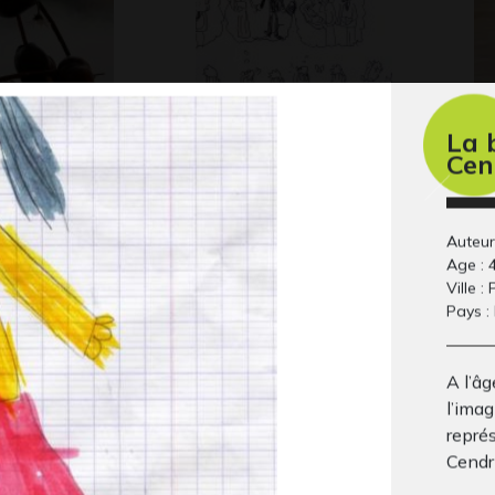
La 
Cen
e végétale 2
L’idee de famille
Ma
OMMENTÉE,
Graphisme
au
Div
20
Auteur
Age : 
Ville 
Pays :
A l’â
l’imag
repré
Cendri