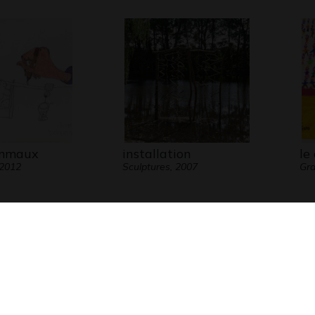
mmaux
installation
le
 2012
Sculptures, 2007
Gra