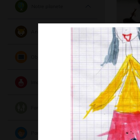
Notre planete
Animaux
Sculptur
OEUVRE C
Objets
2006-2007
Imaginaire
Famille
Portraits