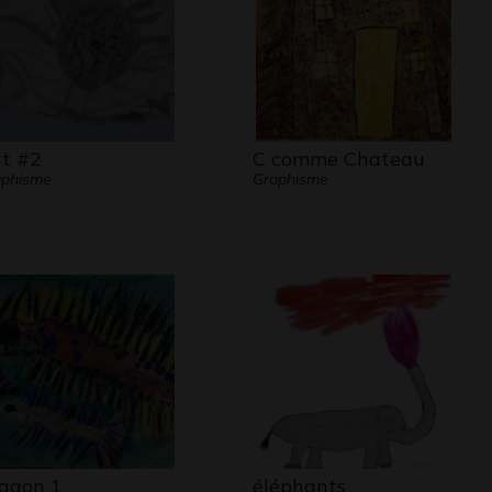
t #2
C comme Chateau
aphisme
Graphisme
agon 1
éléphants