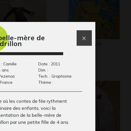
belle-mère de
drillon
ngeur de gâteau
Cheval volant
Graphisme
x smarties
ers - Graphisme - Photos,
21
 : Camille
Date : 2011
4 ans
Dim. :
: Pezenas
Tech. : Graphisme
 France
Thème :
ge où les contes de fée rythment
inaire des enfants, voici la
sentation de la belle-mère de
llon par une petite fille de 4 ans