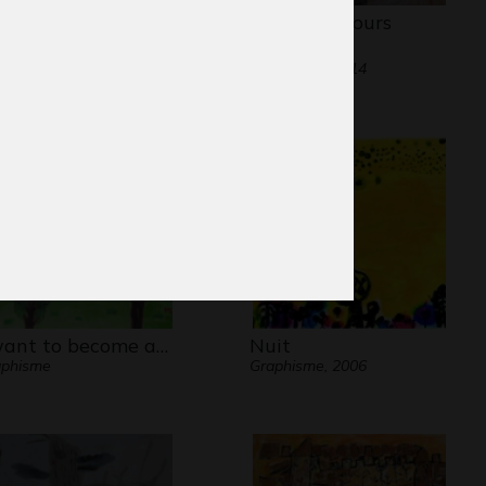
llage de nuit en
Les têtes d’ours
rdure…
d’Adèle
phisme, 2008
Graphisme, 2014
want to become a…
Nuit
aphisme
Graphisme, 2006