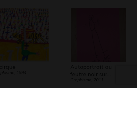
 cirque
Autoportrait au
phisme, 1994
feutre noir sur…
Graphisme, 2011