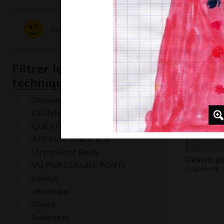
Blessée
Graphisme,
Sentiments - Emotions
Filtrer les oeuvres par
technique
Dessins numériques
OEUVRE COMMENTÉE
QUESTIONS
APPEL A CREATION
Vu par René Baldy
Dessin p
VU PAR CLAUDE PONTI
Graphisme, 
Collage
céramique
Divers
Sculptures