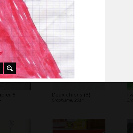
Cheval 13
vi
 1972
Graphisme
bo
Gra
apier 6
Deux chiens (3)
I 
-
Graphisme, 2014
Gr