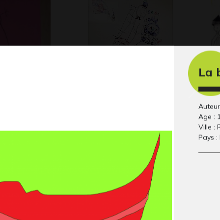
La 
rait au
L’anniversaire
Un
Graphisme, 2022
ir sur…
im
 2011
Gra
Auteur 
Age : 
Ville :
Pays :