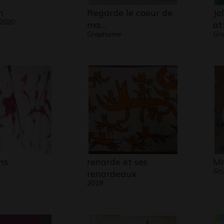
n
Regarde le coeur de
Jo
 2020
ma…
at
Graphisme
Gr
ns
renarde et ses
Mr
Scu
renardeaux
2019