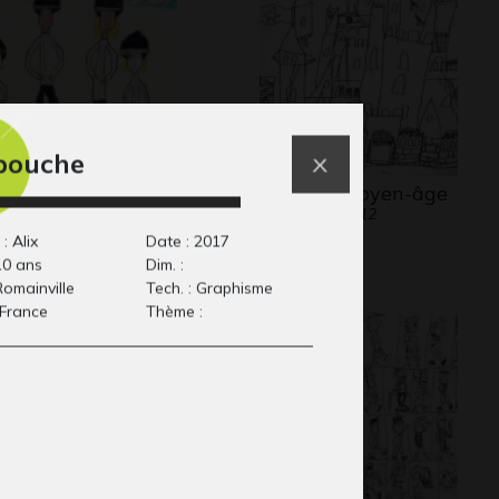
bouche
 manga de famille
château moyen-âge
Graphisme, 2012
aginaire
phisme, 2011
: Alix
Date : 2017
10 ans
Dim. :
 Romainville
Tech. : Graphisme
 France
Thème :