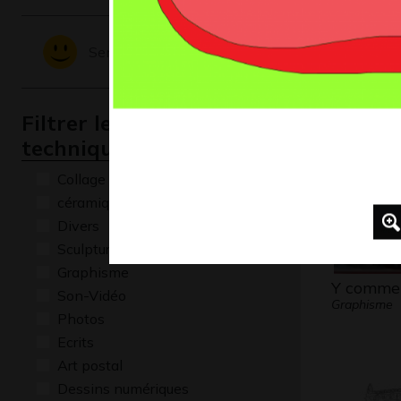
une amie
Graphisme,
Sentiments - Emotions
Filtrer les oeuvres par
technique
Collage
céramique
Divers
Sculptures
Graphisme
Y comme
Son-Vidéo
Graphisme
Photos
Ecrits
Art postal
Dessins numériques