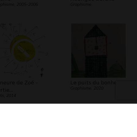
phisme, 2005-2006
Graphisme
neure de Zoé -
Le puits du bonheur
Graphisme, 2020
rtie…
its, 2014