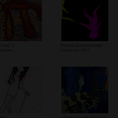
imal 3
Petits bonhommes
aphisme
Graphisme, 2017
xis
Abandonnés dans la