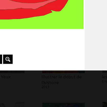
 et moi
Draiko
In
 2017
Graphisme, 2010
Gr
 Yeux
Illustrer le début de
le
Gra
l’histoire
2013