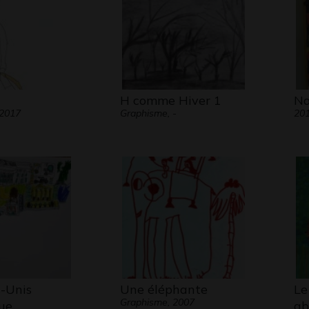
H comme Hiver 1
No
 2017
Graphisme, -
20
s-Unis
Une éléphante
Le
Graphisme, 2007
ue
ab