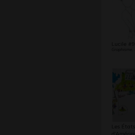
Lucile #9
Graphisme,
Les État
d’Amériq