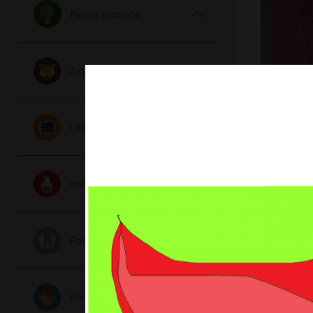
Notre planete
Animaux
Autoport
Objets
feutre no
Graphisme,
Imaginaire
Famille
Portraits