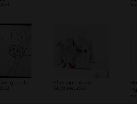
 2014
Gra
res gentils
Sherman Alexie
Bo
 2011
Sculptures, 2010
Pa
Ecr