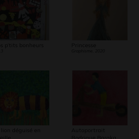
s p’tits bonheurs
Princesse
13
Graphisme, 2020
 lion déguisé en
Autoportrait
eille
Rodrigue Baraka