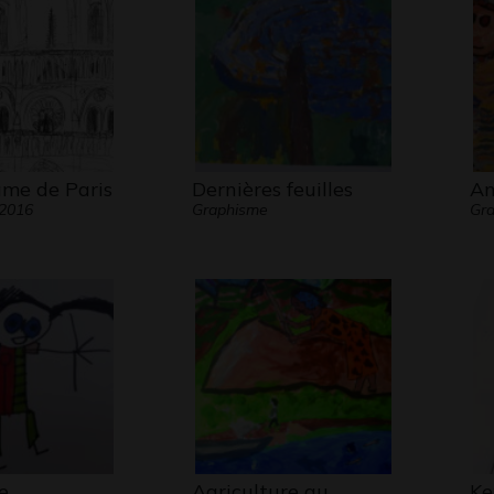
me de Paris
Dernières feuilles
An
 2016
Graphisme
Gr
e
Agriculture au
Ke