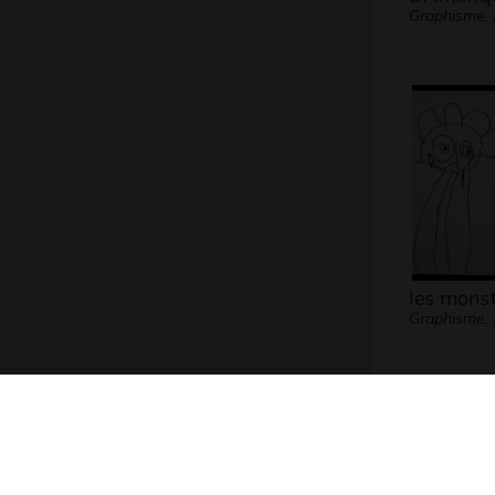
Graphisme,
les monst
Graphisme,