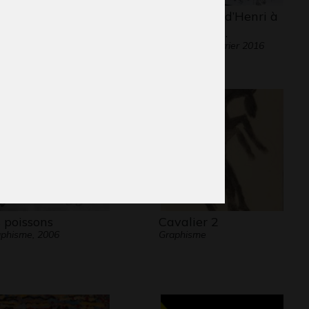
connu, 3 ans
L’évolution d’Henri à
aphisme
travers les…
Graphisme, février 2016
s poissons
Cavalier 2
phisme, 2006
Graphisme