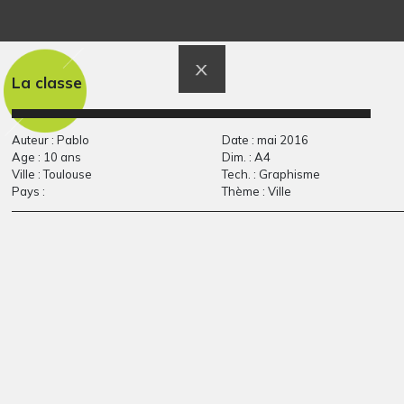
Tour Eiffel de Kévin
Créature
La classe
Graphisme, 2014
Graphisme, 2014
Auteur : Pablo
Date : mai 2016
Age : 10 ans
Dim. : A4
Ville : Toulouse
Tech. : Graphisme
Pays :
Thème : Ville
animaux
Le droit de jouer
Graphisme, 2005
Graphisme, 2007