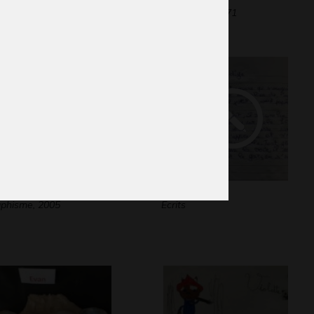
phisme, inconnue
Graphisme, 1971
 baiser croquant
Le prodige
phisme, 2005
Ecrits