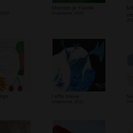
Maman je t’aime
ME
 2010
Graphisme, 2020
ma
20
emps
l elfe bleue
Se
Graphisme, 2011
Div