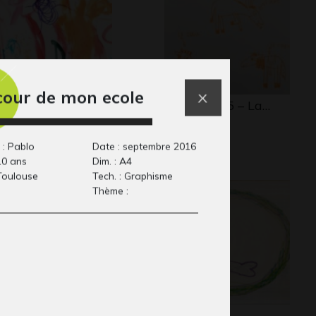
cour de mon ecole
connu, 3 ans
Lola Anim 5 – La…
aphisme
Graphisme
 : Pablo
Date : septembre 2016
10 ans
Dim. : A4
 Toulouse
Tech. : Graphisme
Thème :
e famille
Foque