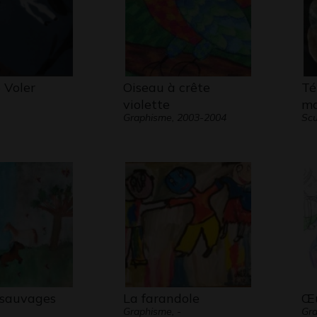
 Voler
Oiseau à crête
Té
violette
ma
Graphisme, 2003-2004
Scu
sauvages
La farandole
Œu
Graphisme, -
Gra