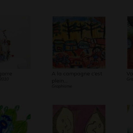
agarre
A la campagne c’est
Vo
 2010
Gra
plein…
Graphisme