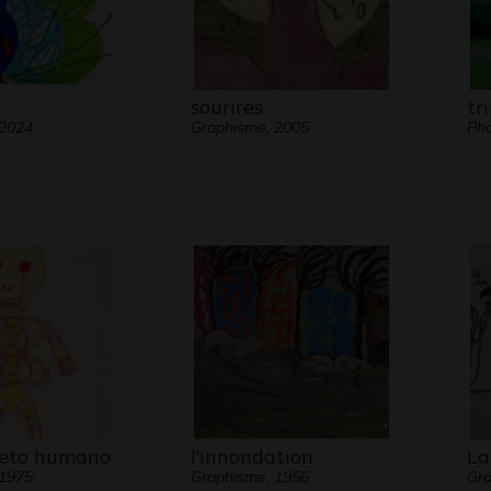
sourires
tr
 2024
Graphisme, 2005
Pho
leto humano
l’innondation
La
 1975
Graphisme, 1956
Gra