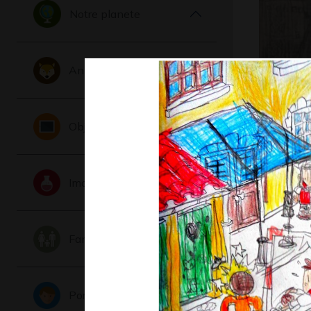
Notre planete
Animaux
C’est le 
la…
Objets
Graphisme
Imaginaire
Famille
Portraits
J comme 