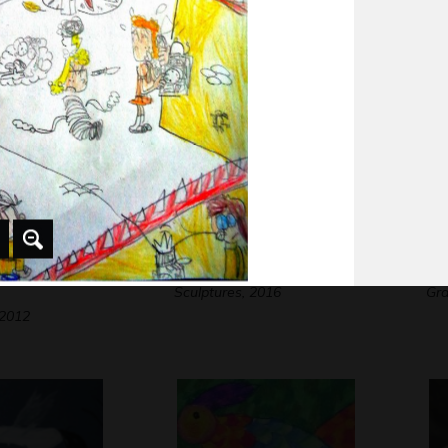
Sculptures, 2017
Gra
e dans le
jardin de la coccinelle
le
Sculptures, 2016
Gra
 2012