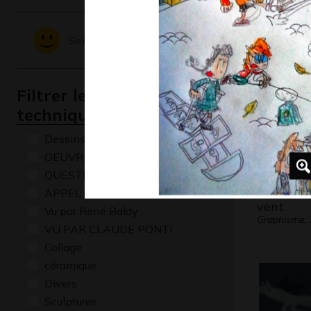
Graphisme
Sentiments - Emotions
Filtrer les oeuvres par
technique
Dessins numériques
OEUVRE COMMENTÉE
QUESTIONS
Bonhomm
APPEL A CREATION
vent
Vu par René Baldy
Graphisme,
VU PAR CLAUDE PONTI
Collage
céramique
Divers
Sculptures