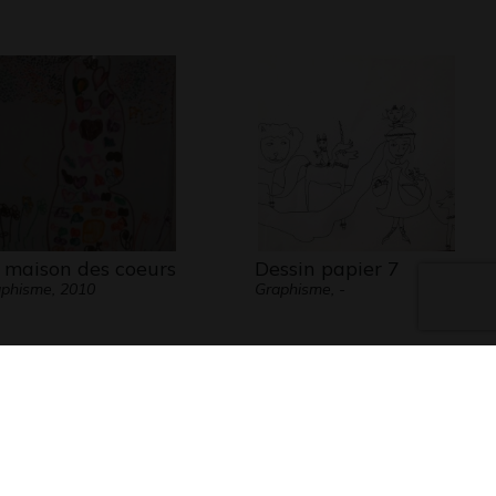
 maison des coeurs
Dessin papier 7
phisme, 2010
Graphisme, -