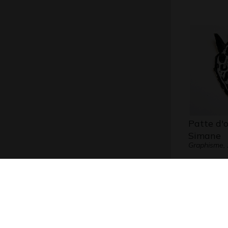
Patte d'
Simane
Graphisme,