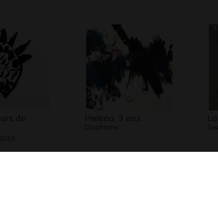
ours de
Helena, 3 ans
La
Graphisme
Gra
 2014