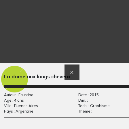
Cavale
Renata
Graphisme, 2021
Graphisme
La dame aux longs cheveux
Une princesse 2
La France rien qu’à
Graphisme, 2020
vous
Auteur : Faustino
Date : 2015
Graphisme, 2020
Age : 4 ans
Dim. :
Ville : Buenos Aires
Tech. : Graphisme
Pays : Argentine
Thème :