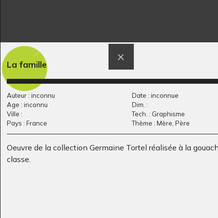
La famille
Le pot de pop-corn
Pêcheurs dans une
Graphisme, 2023
barque
Auteur : inconnu
Date : inconnue
Graphisme, 2018-2021
Age : inconnu
Dim. :
Ville :
Tech. : Graphisme
Pays : France
Thème : Mère, Père
Oeuvre de la collection Germaine Tortel réalisée à la gouach
classe.