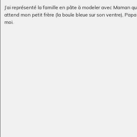
Graphisme, non
Sculptures, 2008
J’ai représenté la famille en pâte à modeler avec Maman qu
communiquée
attend mon petit frère (la boule bleue sur son ventre), Papa
moi.
Eliot 6-8 ans
Vertus
Graphisme, entre 2015 et
Graphisme, 15/11/2009
2018