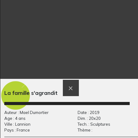
Carotte pointute, et
Œuvre 942
Graphisme, 2014
ses amis
Graphisme, 2017
La famille s'agrandit
Auteur : Mael Dumortier
Date : 2019
Age : 4 ans
Dim. : 20x20
Ville : Lannion
Tech. : Sculptures
Pays : France
Thème :
P comme Paris
Drôle de jardinière!