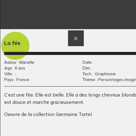
La fée
Lola HG 4
Reviens
Graphisme
Graphisme, 2017
Auteur : Marielle
Date :
Age : 6 ans
Dim. :
Ville : -
Tech. : Graphisme
Pays : France
Thème : Personnages imagin
C’est une fée. Elle est belle. Elle a des longs cheveux blonds
est douce et marche gracieusement.
Oeuvre de la collection Germaine Tortel.
Monstre Oiseau
Paysage d’Afrique 6