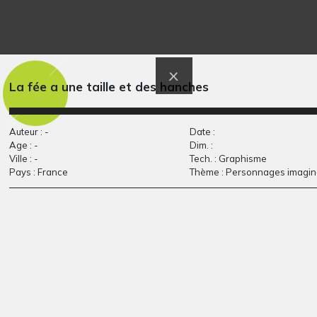
La fée a une taille et des hanches
Eliot 6-8 ans
Mamouth
Auteur : -
Date :
Graphisme, 2015-2018
Graphisme, 2012
Age : -
Dim. :
Ville : -
Tech. : Graphisme
Pays : France
Thème : Personnages imagin