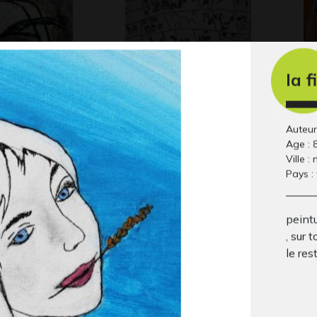
la f
t l’enfant
L’école maternelle
Po
non précisée
Graphisme, 2012
Gr
Auteur
Age : 
Ville :
Pays :
peintu
, sur 
le res
Hombre en el Campo
Ph
 2012
Graphisme
Gr