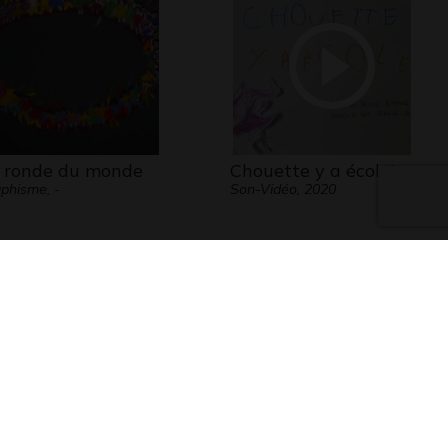
 ronde du monde
Chouette y a école!
phisme, -
Son-Vidéo, 2020
s nuages aux
Ana Laura