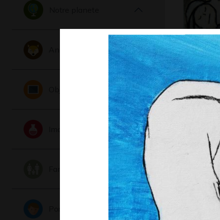
Notre planete
Animaux
la mère e
Graphisme, 
Objets
Imaginaire
Famille
Lucile 39
Portraits
Graphisme,