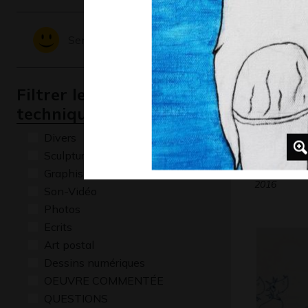
Sentiments - Emotions
Filtrer les oeuvres par
technique
Divers
Sculptures
lit médic
Graphisme
2016
Son-Vidéo
Photos
Ecrits
Art postal
Dessins numériques
OEUVRE COMMENTÉE
QUESTIONS