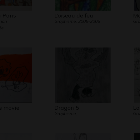
 Paris
L’oiseau de feu
Ma
 non
Graphisme, 2005-2006
Gr
ée
e movie
Dragon 5
Lo
Graphisme, -
Gr