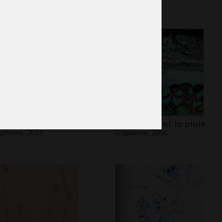
agon gravé
la tempête et la pluie
phisme, 2013
Graphisme, 2006