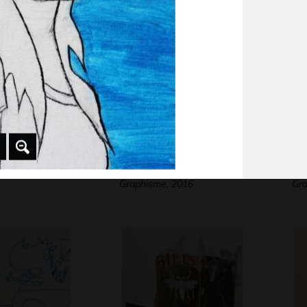
alisé
Yankibery
Dr
Graphisme, 2016
Gra