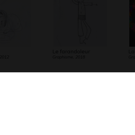
Le farandoleur
La
 2012
Graphisme, 2018
Gra
sandra
Bechi sees you
Le