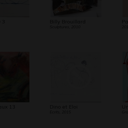
 3
Billy Brouillard
Pa
Sculptures, 2010
20
aux 13
Dino et Eloi
Un
Ecrits, 2015
Gra