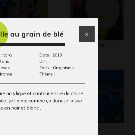
ille au grain de blé
rtrait 10
Papa cravate
aphisme
2013
 : tara
Date : 2013
8 ans
Dim. :
 nevez
Tech. : Graphisme
 france
Thème :
re acrylique et contour encre de chine
toile . je l aime comme ça donc je laisse
te en noir et blanc .
aéton
Ronde bleue
aphisme
Graphisme