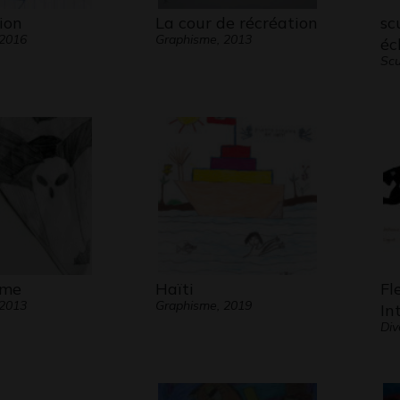
ion
La cour de récréation
sc
 2016
Graphisme, 2013
éc
Scu
ôme
Haïti
Fl
 2013
Graphisme, 2019
In
Div