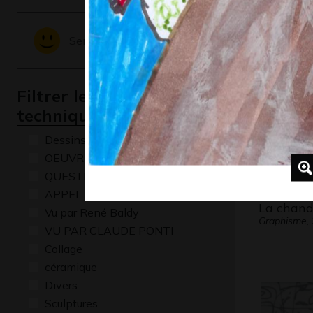
Pedro
Graphisme,
Sentiments - Emotions
Filtrer les oeuvres par
technique
Dessins numériques
OEUVRE COMMENTÉE
QUESTIONS
APPEL A CREATION
La chand
Vu par René Baldy
Graphisme,
VU PAR CLAUDE PONTI
Collage
céramique
Divers
Sculptures