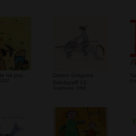
de ne pas…
Dessin Grégoire
T
 2007
Gra
Solotareff 15
Graphisme, 1958