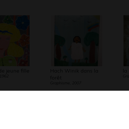
e jeune fille
Hach Winik dans la
la
 1962
Gr
forêt
Graphisme, 2007