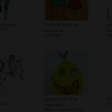
on gris
T’es contente de
La
 2015
revenir à…
bi
Graphisme
Gra
La grenade à la
Œu
 2012
Gra
limonade
Divers - Sculptures, 2022