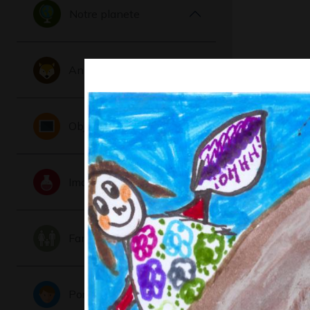
Notre planete
Animaux
Q comme
Objets
Graphisme
Imaginaire
Famille
Portraits
Autoport