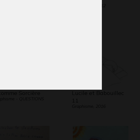
phisme, 2010
Graphisme, 2012
comme Sorcière
Lucile et Babouillec
aphisme - QUESTIONS
11
Graphisme, 2016