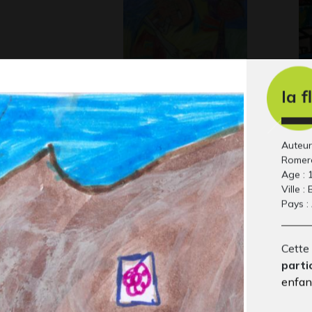
la f
 Queue Leu
La guerre #7
Pa
Graphisme
Gr
Auteur
Romer
Age : 
Ville :
Pays :
Cette 
parti
enfant
rait de Bor
Maman va au bain
Ta