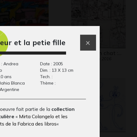
leur et la petie fille
ris vu de Villejuif
Henri et son chat :…
aphisme
Graphisme, juin 2016
 : Andrea
Date : 2005
o
Dim. : 13 X 13 cm
10 ans
Tech. :
 Bahia Blanca
Thème :
 Argentine
oeuvre fait partie de la
collection
culière
«
Mirta Colangelo et les
s de la Fabrica des libros
«
pis magique
Les singes