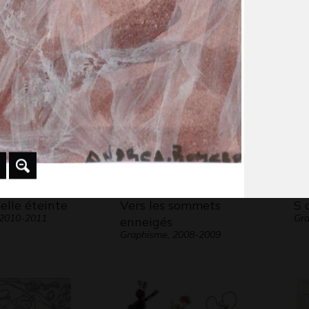
Graphisme, 2011
Gra
 2009
elle éteinte
Vers les sommets
S 
 2010-2011
Gr
enneigés
Graphisme, 2008-2009