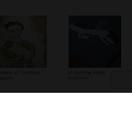
 mère et l'enfant
V comme Voler
aphisme
Graphisme