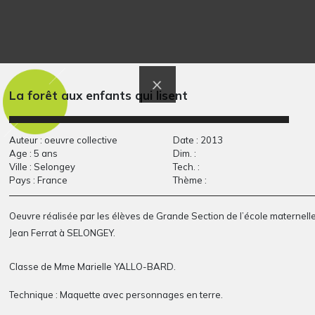
bouteille à la plume
la maternité
Art postal, 2015
Graphisme
La forêt aux enfants qui lisent
Auteur : oeuvre collective
Date : 2013
Age : 5 ans
Dim. :
Ville : Selongey
Tech. :
Pays : France
Thème :
Le lutin des forêts
Pablo, signature
Oeuvre réalisée par les élèves de Grande Section de l’école maternell
Graphisme - Collage, 2022
dédicace à Laurent…
Jean Ferrat à SELONGEY.
Graphisme, janvier 2017
Classe de
Mme Marielle YALLO-BARD
.
Technique : Maquette avec personnages en terre.