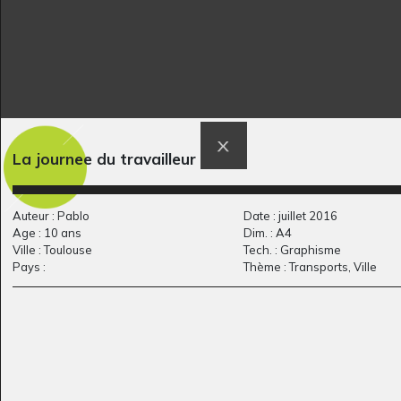
La journee du travailleur
P comme Pleurer
la guerre des étoiles
Graphisme
(1)
Auteur : Pablo
Date : juillet 2016
2010
Age : 10 ans
Dim. : A4
Ville : Toulouse
Tech. : Graphisme
Pays :
Thème : Transports, Ville