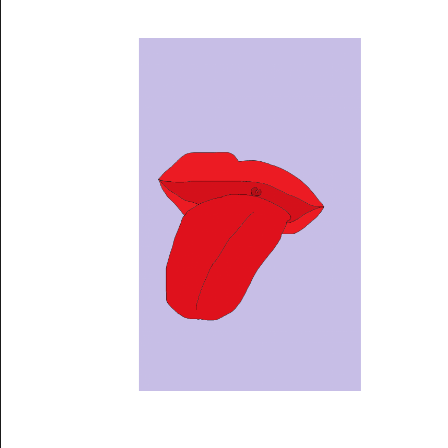
Musée des oeuvres des enfants
Filtrer les oeuvres par thème
Filtrer les oeuvres par technique
4260
oeuvres trouvées