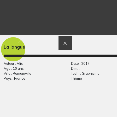
la fille au grain de…
Je serai danseuse
La langue
Graphisme, 2013
parce que…
Graphisme
Auteur : Alix
Date : 2017
Age : 10 ans
Dim. :
Ville : Romainville
Tech. : Graphisme
Pays : France
Thème :