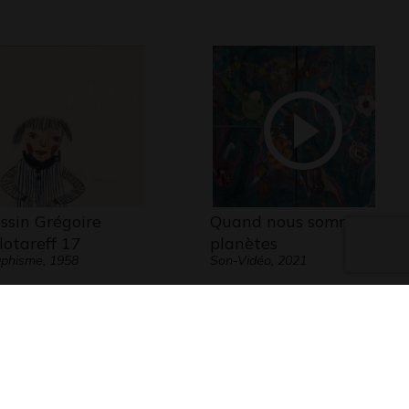
ssin Grégoire
Quand nous sommes
lotareff 17
planètes
phisme, 1958
Son-Vidéo, 2021