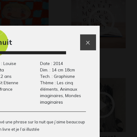
nuit
re soi
La poésie
20
Ecrits, 2012
 : Louise
Date : 2014
ta
Dim. : 14 cm 18cm
12 ans
Tech. : Graphisme
 St Etienne
Thème : Les cinq
 france
éléments, Animaux
imaginaires, Mondes
imaginaires
levé une phrase sur la nuit que j’aime beaucoup
livre et je l’ai illustée
rsonnage manga
Zilm et le serpent