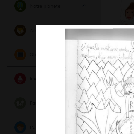
Notre planete
Animaux
Œuvre 1
Objets
Graphisme,
Imaginaire
Famille
Portraits
D comme 