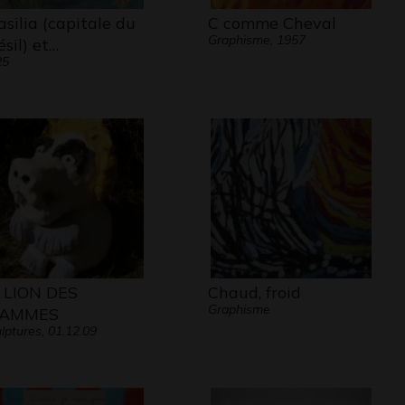
asilia (capitale du
C comme Cheval
Graphisme, 1957
ésil) et…
25
 LION DES
Chaud, froid
Graphisme
LAMMES
lptures, 01.12.09