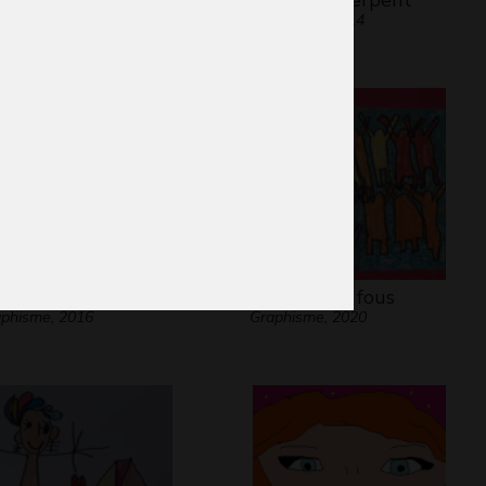
13
Son-Vidéo, 2014
 Rouge-Gorge
La fête des fous
phisme, 2016
Graphisme, 2020