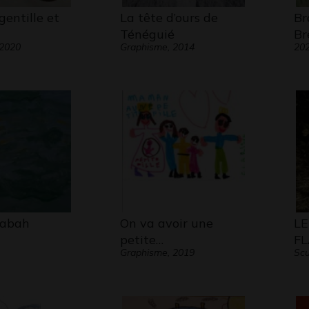
entille et
La tête d’ours de
Br
Ténéguié
Br
 2020
Graphisme, 2014
20
Rabah
On va avoir une
LE
petite…
F
Graphisme, 2019
Scu