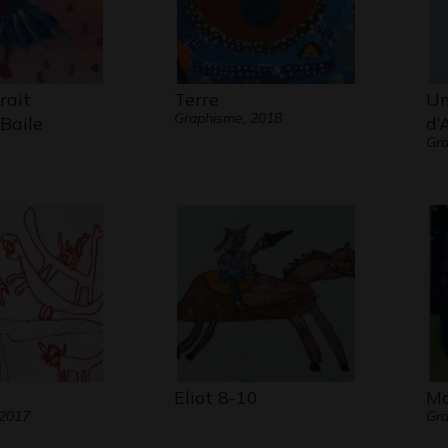
rait
Terre
Un
Graphisme, 2018
Baile
d’
Gra
Eliot 8-10
Ma
 2017
Gr