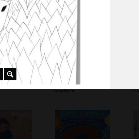
-
Graphisme, 2012
20
Oiseau
Le
Graphisme
Gra