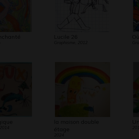
nchanté
Lucile 26
Où
-
Graphisme, 2012
Gra
gique
la maison double
Un
 2014
20
étage
2024