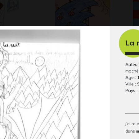
La 
07
Les otèles
Êt
 2014
Graphisme, 2020
20
Auteur
maché
Age : 
Ville :
Pays :
j’ai re
dans un 
Dragon bis
Lucile 46
pe