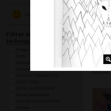
Graphisme, 
Sentiments - Emotions
Filtrer les oeuvres par
technique
Photos
Ecrits
Art postal
Sirène
Dessins numériques
Graphisme
OEUVRE COMMENTÉE
QUESTIONS
APPEL A CREATION
Vu par René Baldy
VU PAR CLAUDE PONTI
Collage