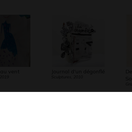
au vent
Journal d'un dégonflé
De
 2019
Sculptures, 2010
So
Gra