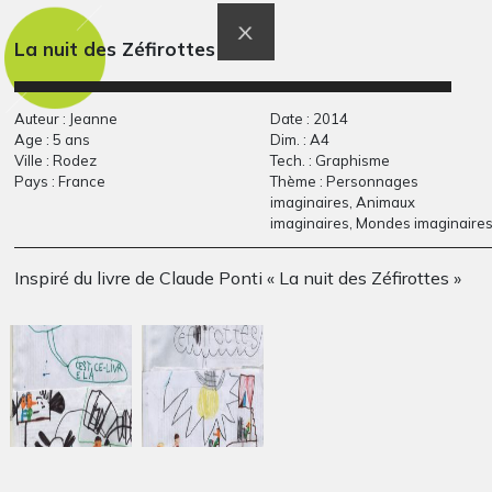
Paysage d’Afrique 11
Lola P9
Graphisme
Graphisme
La nuit des Zéfirottes
Auteur : Jeanne
Date : 2014
Age : 5 ans
Dim. : A4
Ville : Rodez
Tech. : Graphisme
Pays : France
Thème : Personnages
imaginaires, Animaux
imaginaires, Mondes imaginaire
Inspiré du livre de Claude Ponti « La nuit des Zéfirottes »
Paysage
L’Australie
Graphisme, 2019
Graphisme, 2019