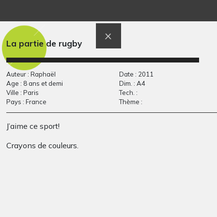
Le paon
Parents #2
Graphisme, 2024
Graphisme
La partie de rugby
Auteur : Raphaël
Date : 2011
Age : 8 ans et demi
Dim. : A4
Ville : Paris
Tech. :
Pays : France
Thème :
J’aime ce sport!
Nature
lucile 17
Crayons de couleurs.
Graphisme, 2013
Graphisme, 2011