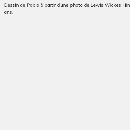
Dessin de Pablo à partir d’une photo de Lewis Wickes Hin
ans.
Œuvre 822
Une famille
Graphisme, 2014
Graphisme, inconnue
Lola P15
le pont
Graphisme
Graphisme, non
communiquée