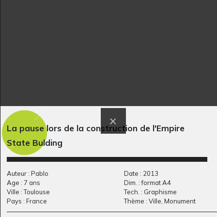
Jolie poupée
Lucile 34
Graphisme, 2012
Graphisme, 2014
La pause lors de la construction de l'Empire
Masque 3
I comme Île de
State Bulding
Graphisme
Robinson…
Graphisme, -
Auteur : Pablo
Date : 2013
Age : 7 ans
Dim. : format A4
Ville : Toulouse
Tech. : Graphisme
Pays : France
Thème : Ville, Monument