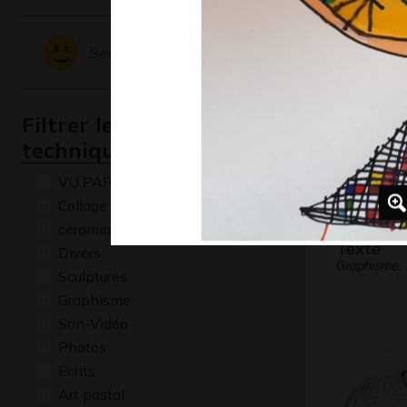
Graphisme
Sentiments - Emotions
Filtrer les oeuvres par
technique
VU PAR CLAUDE PONTI
Collage
céramique
Texte
Divers
Graphisme,
Sculptures
Graphisme
Son-Vidéo
Photos
Ecrits
Art postal