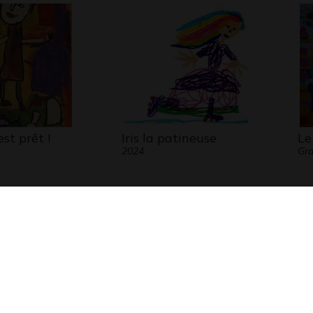
est prêt !
Iris la patineuse
Le
2024
Gr