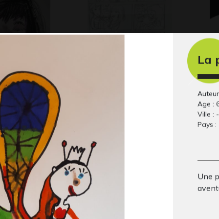
La 
ui dort
BD 3
l 
Auteur
 2010
2018
Gra
Age : 
Ville : -
Pays : 
Une pr
avent
_55
C comme Coq
Ac