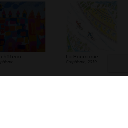
 château
La Roumanie
aphisme
Graphisme, 2019