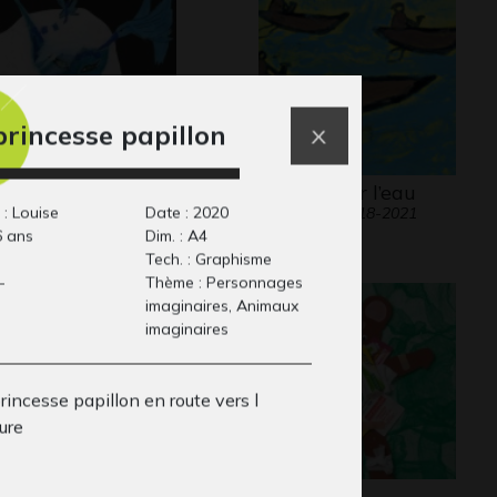
princesse papillon
elfe bleue
Barques sur l’eau
 : Louise
Date : 2020
phisme, 2011
Graphisme, 2018-2021
6 ans
Dim. : A4
Tech. : Graphisme
-
Thème : Personnages
imaginaires, Animaux
imaginaires
incesse papillon en route vers l
ure
qua Night
pop up