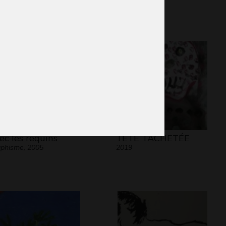
lptures, 2010
2013
ec les requins
TÊTE TACHETÉE
phisme, 2005
2019