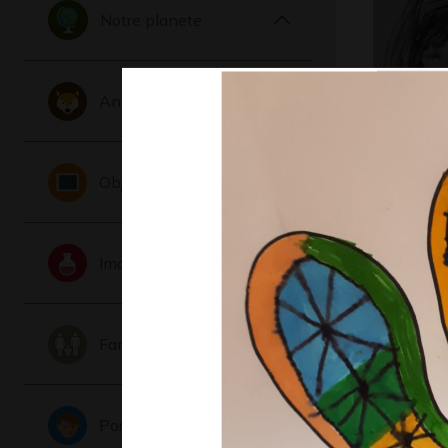
Notre planete
Animaux
Maman q
Objets
Graphisme,
Imaginaire
Famille
Portraits
GT_SAIS