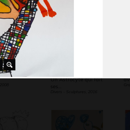
Graphisme, -
Scu
Un Astrocyte qui fait
av
 2008
Gra
ses…
Divers - Sculptures, 2016