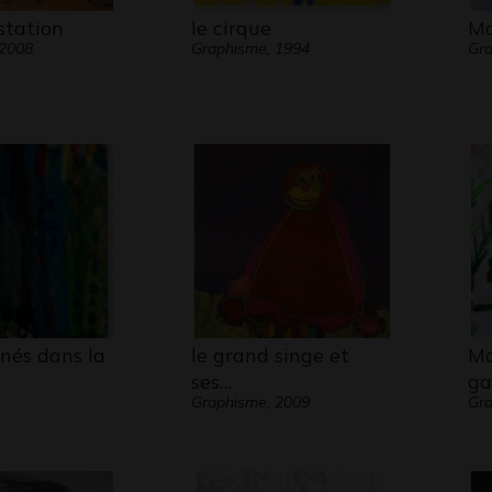
station
le cirque
Ma
 2008
Graphisme, 1994
Gra
és dans la
le grand singe et
Mo
ses…
ga
Graphisme, 2009
Gr