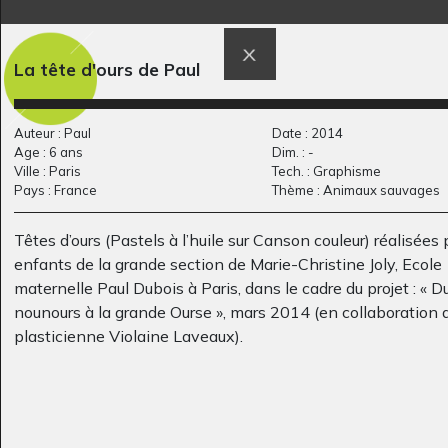
Masque 10
Turquoise et or
La tête d'ours de Paul
Graphisme
Graphisme, 2009-2010
Auteur : Paul
Date : 2014
Age : 6 ans
Dim. : -
Ville : Paris
Tech. : Graphisme
Pays : France
Thème : Animaux sauvages
Têtes d’ours (Pastels à l’huile sur Canson couleur) réalisées 
enfants de la grande section de Marie-Christine Joly, Ecole
maternelle Paul Dubois à Paris, dans le cadre du projet : « D
nounours à la grande Ourse », mars 2014 (en collaboration 
bonne année 2013
Rues de Paris
plasticienne Violaine Laveaux).
Photos, 2012
Graphisme, inconnue