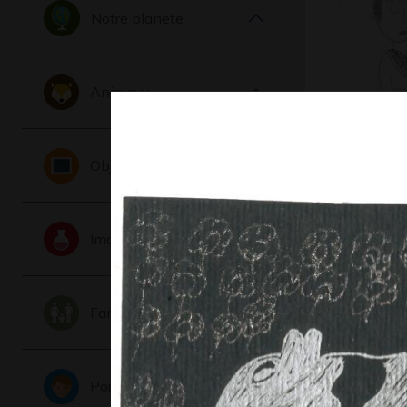
Notre planete
Animaux
Lucile #2
Objets
Graphisme,
Imaginaire
Famille
Portraits