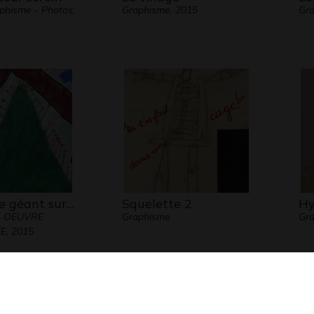
aphisme - Photos,
Graphisme, 2015
Gr
e géant sur…
Squelette 2
H
- OEUVRE
Graphisme
Gra
, 2015