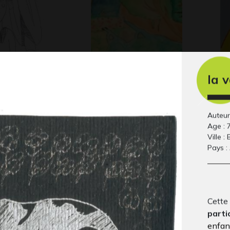
la 
Aquarelle naturelle
de
 2017
Graphisme, 2021
l’
20
Auteur
Age : 
Ville :
Pays :
Cette 
parti
enfant