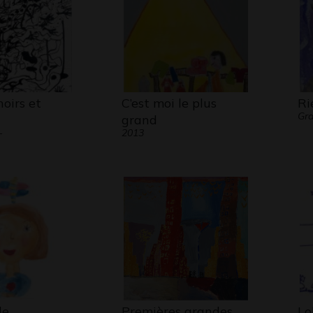
oirs et
C’est moi le plus
Ri
Gra
grand
-
2013
de
Premières grandes
Lo