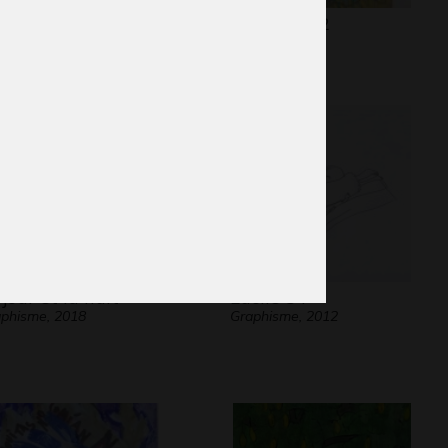
s déchets y en a…
Sans titre 2
 postal, 2015
Graphisme
 jour et la nuit
Lucile 54
phisme, 2018
Graphisme, 2012