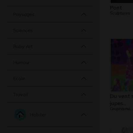
Pont
Sculptures
Paysages
Sciences
Baby Art
Humour
Ecole
Travail
Du vent s
jupes…
Graphisme,
Habiter