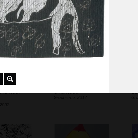
is verte… 5
Lucile 4 – la crise
Le
Graphisme, 2011
Art
 la fleur
Chameau
Le
Graphisme, 2017
Gra
 2002