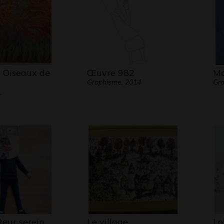
 Oiseaux de
Œuvre 982
Ma
Graphisme, 2014
Gra
-
teur serein
Le village
Lo