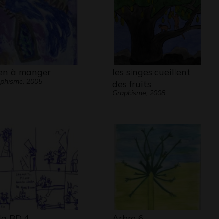
en à manger
les singes cueillent
phisme, 2005
des fruits
Graphisme, 2008
la BD 4
Arbre 6