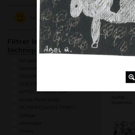
Une sour
2013
Sentiments - Emotions
Filtrer les oeuvres par
technique
Art postal
Dessins numériques
OEUVRE COMMENTÉE
QUESTIONS
L’arbre et
APPEL A CREATION
suite…
Vu par René Baldy
Graphisme,
VU PAR CLAUDE PONTI
Collage
céramique
Divers