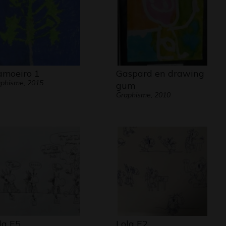
moeiro 1
Gaspard en drawing
phisme, 2015
gum
Graphisme, 2010
la E5
Lola E2