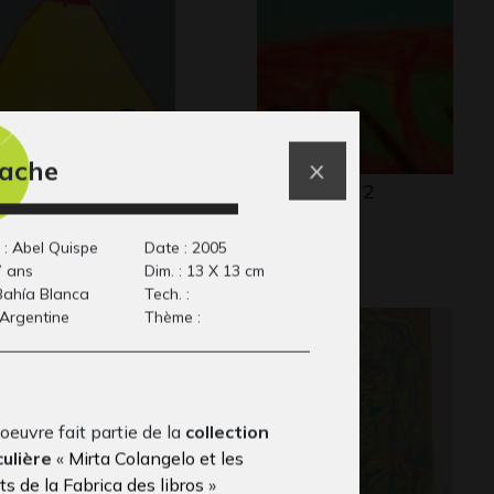
vache
s dessins tirés de
Cher jardin 2
1999-2000
univers…
13
 : Abel Quispe
Date : 2005
7 ans
Dim. : 13 X 13 cm
 Bahía Blanca
Tech. :
 Argentine
Thème :
oeuvre fait partie de la
collection
culière
«
Mirta Colangelo et les
s de la Fabrica des libros
»