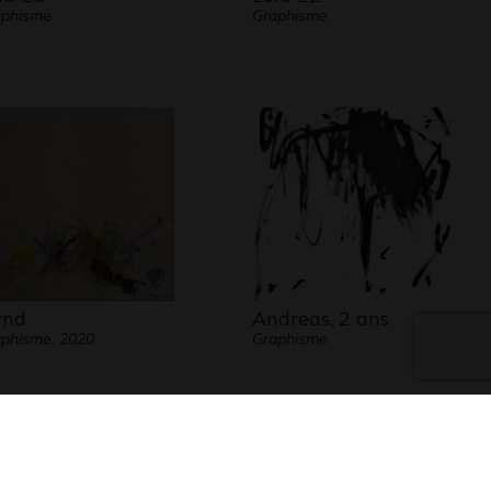
aphisme
Graphisme
ynd
Andreas, 2 ans
phisme, 2020
Graphisme