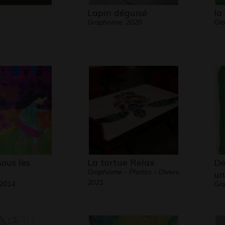
Lapin déguisé
la
Graphisme, 2020
Gra
ous les
La tortue Relax
De
Graphisme - Photos - Divers,
un
2021
 2014
Gra