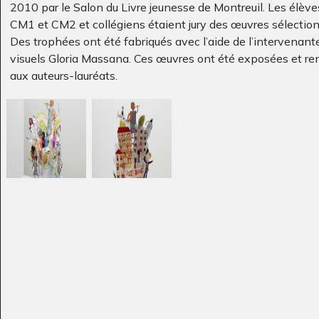
2010 par le Salon du Livre jeunesse de Montreuil. Les élève
CM1 et CM2 et collégiens étaient jury des œuvres sélectio
Des trophées ont été fabriqués avec l’aide de l’intervenant
visuels Gloria Massana. Ces œuvres ont été exposées et re
Jeanne d’Arc et ses
Oooooooooooooooo
aux auteurs-lauréats.
deux…
les amoureux
Graphisme, 2011
Graphisme, 2017
Projection 2
Hach Winik dans la
Photos, -
forêt
Graphisme, 2007