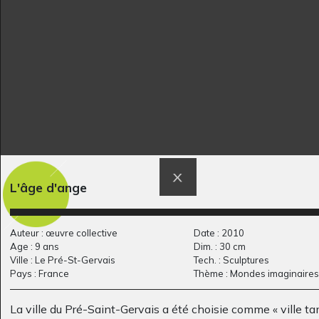
Autoportrait
Protéger la nature
L'âge d'ange
Art postal, 2015
Salvador
Graphisme
Auteur : œuvre collective
Date : 2010
Age : 9 ans
Dim. : 30 cm
Ville : Le Pré-St-Gervais
Tech. : Sculptures
Pays : France
Thème : Mondes imaginaires
La ville du Pré-Saint-Gervais a été choisie comme « ville t