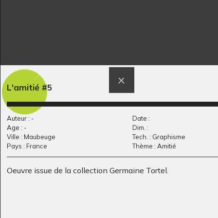
L'amitié #5
Le toucan coloré
Ecole Ste Jeanne
Graphisme, 2024
d’Arc de…
Auteur : -
Date :
Sculptures, 2017
Age : -
Dim. :
Ville : Maubeuge
Tech. : Graphisme
Pays : France
Thème : Amitié
Oeuvre issue de la collection Germaine Tortel.