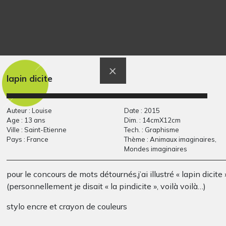
J’aime pas l’orage
Patchwork arc en
Graphisme, 2018
ciel
Graphisme, Novembre 2010
lapin dicite
Auteur : Louise
Date : 2015
Age : 13 ans
Dim. : 14cmX12cm
Ville : Saint-Etienne
Tech. : Graphisme
Pays : France
Thème : Animaux imaginaires,
Mondes imaginaires
pour le concours de mots détournés,j’ai illustré « lapin dicite 
(personnellement je disait « la pindicite », voilà voilà…)
Ronde dans les
La Terre
stylo encre et crayon de couleurs
Graphisme, 2018
champs
Graphisme, -