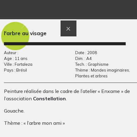
Forêt d’automne
Loup craintif
Graphisme, -
Graphisme, 2015
l'arbre au visage
Auteur :
Date : 2008
Age : 11 ans
Dim. : A4
Ville : Fortaleza
Tech. : Graphisme
Pays : Brésil
Thème : Mondes imaginaires,
Plantes et arbres
Peinture réalisée dans le cadre de l’atelier « Enxame » de
l’association
Constellation
.
Musiciens sur scène
Timotée et Sacha
Gouache.
Graphisme, 2018-2021
2020
Thème : « l’arbre mon ami »