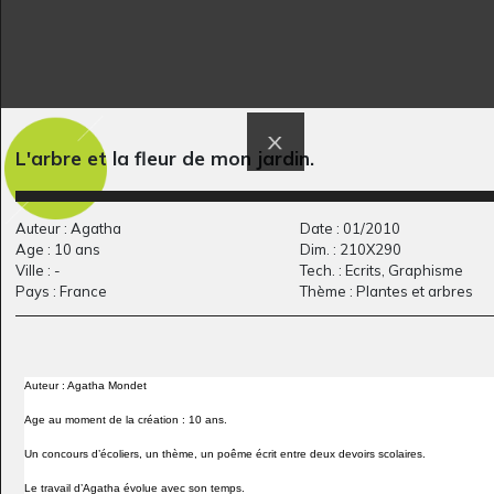
Œuvre 92
Papa câlin
Graphisme, 2014
2013
L'arbre et la fleur de mon jardin.
Auteur : Agatha
Date : 01/2010
Age : 10 ans
Dim. : 210X290
Ville : -
Tech. : Ecrits, Graphisme
Pays : France
Thème : Plantes et arbres
Auteur : Agatha Mondet
Les deux éléphants
Ma vie est bien
Age au moment de la création : 10 ans.
Graphisme, 2018
triste…
Un concours d’écoliers, un thème, un poême écrit entre deux devoirs scolaires.
Graphisme, 2017
Le travail d’Agatha évolue avec son temps.