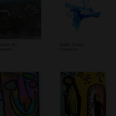
ison #1
Adel, 3 ans
aphisme
Graphisme