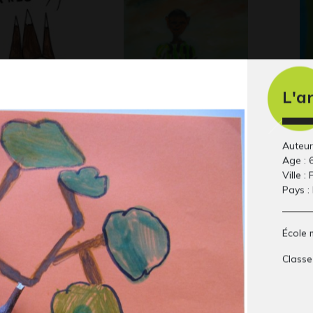
L'a
e d’Arlo
Autoportrait Bonge
Ma
 2016
Gra
Christian
Auteur
Graphisme
Age : 
Ville : 
Pays :
École 
Classe