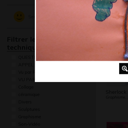
Maison 7
Divers - Gr
Sentiments - Emotions
Filtrer les oeuvres par
technique
QUESTIONS
APPEL A CREATION
Vu par René Baldy
VU PAR CLAUDE PONTI
Collage
Sherlock
céramique
Graphisme,
Divers
Sculptures
Graphisme
Son-Vidéo