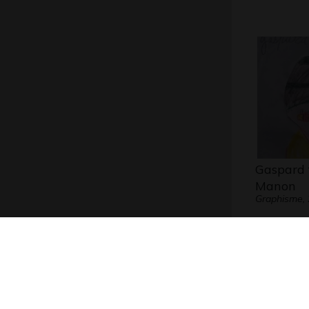
Gaspard 
Manon
Graphisme,