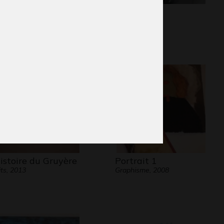
seaux s’enfuyant
Masque 6
Graphisme
vant un chasseur
phisme, 2019
histoire du Gruyère
Portrait 1
its, 2013
Graphisme, 2008