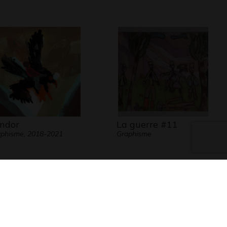
ndor
La guerre #11
phisme, 2018-2021
Graphisme