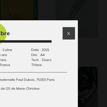
rbre
man je t’aime
Girafe
phisme, 2020
Graphisme
 : Coline
Date : 2015
6 ans
Dim. : A4
Paris
Tech. : Divers
 France
Thème :
maternelle Paul Dubois, 75003 Paris
 de GS de Marie-Christine