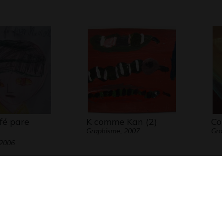
fé pare
K comme Kan (2)
Co
Graphisme, 2007
Gra
 2006