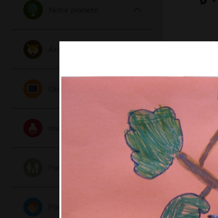
Notre planete
Animaux
Le voyag
Objets
Graphisme,
Imaginaire
Famille
Portraits