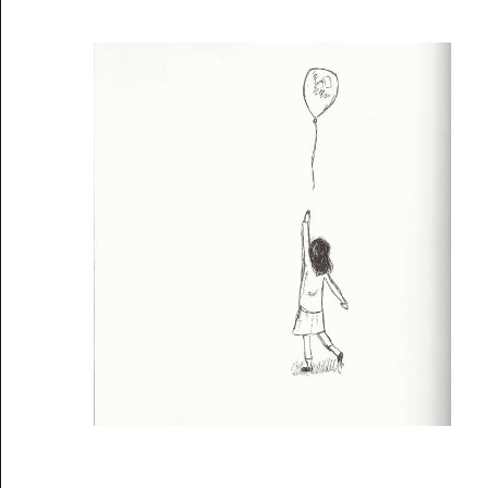
Musée des oeuvres des enfants
Filtrer les oeuvres par thème
Filtrer les oeuvres par technique
4260
oeuvres trouvées