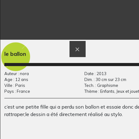
La photo de classe
Oeuvres lignées
Graphisme
de…
le ballon
Graphisme, novembre 2016
Auteur : nora
Date : 2013
Age : 12 ans
Dim. : 30 cm sur 23 cm
Ville : Paris
Tech. : Graphisme
Pays : France
Thème : Enfants, Jeux et joue
c’est une petite fille qui a perdu son ballon et essaie donc de
rattraper;le dessin a été directement réalisé au stylo.
Chantier
Petits personnages