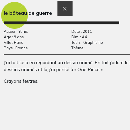
Graphisme, 2014
blancs
Art postal, 2015
le bâteau de guerre
Auteur : Yanis
Date : 2011
Age : 9 ans
Dim. : A4
Ville : Paris
Tech. : Graphisme
Pays : France
Thème :
J’ai fait cela en regardant un dessin animé. En fait j’adore le
dessins animés et là, j’ai pensé à « One Piece »
Crayons feutres.
Le Chili
« Heures »
Graphisme, 2019
Graphisme, 2014