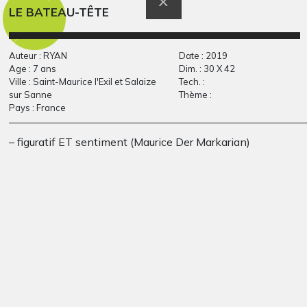
LE BATEAU-TÊTE
Auteur : RYAN
Date : 2019
Age : 7 ans
Dim. : 30 X 42
Ville : Saint-Maurice l'Exil et Salaize
Tech. :
sur Sanne
Thème :
Pays : France
Princesse
La Coco
– figuratif ET sentiment (Maurice Der Markarian)
Graphisme, 2010
Sculptures, 2019