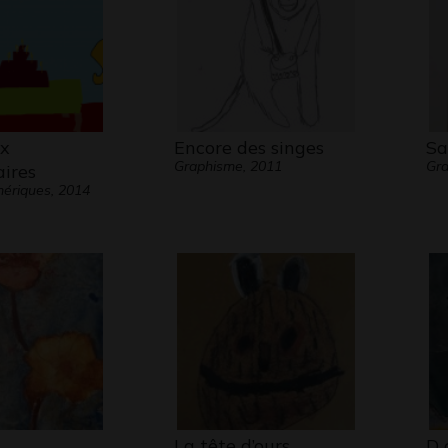
ux
Encore des singes
Sa
Graphisme, 2011
Gr
aires
ériques, 2014
La tête d’ours
D 