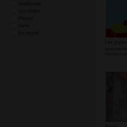
Graphisme
Son-Vidéo
Photos
Ecrits
Art postal
Les joye
annivers
Dessins num
fleurs