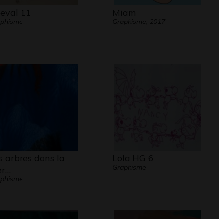
eval 11
Miam
aphisme
Graphisme, 2017
s arbres dans la
Lola HG 6
Graphisme
r…
aphisme