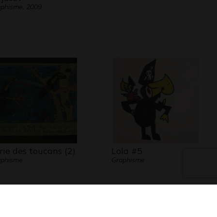
phisme, 2009
rie des toucans (2)
Lola #5
aphisme
Graphisme