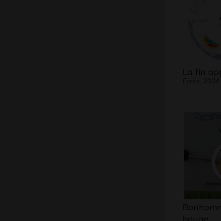
La fin a
Ecrits, 2004
Bonhomm
bouge