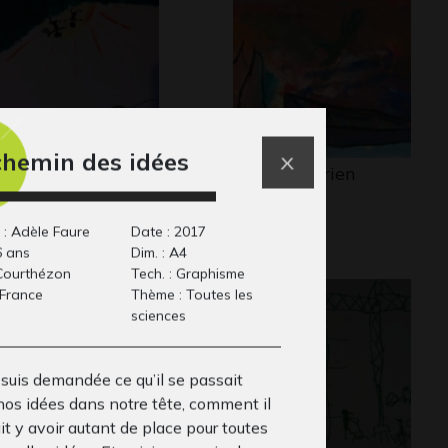
chemin des idées
omme Rouge
Haïku d’Adrien
15
Graphisme
 : Adèle Faure
Date : 2017
6 ans
Dim. : A4
: Courthézon
Tech. : Graphisme
 France
Thème : Toutes les
sciences
 suis demandée ce qu’il se passait
nos idées dans notre tête, comment il
t y avoir autant de place pour toutes