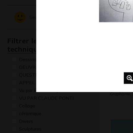
Lola P8
Graphisme
Sentiments - Emotions
Filtrer les oeuvres par
technique
Dessins numériques
OEUVRE COMMENTÉE
QUESTIONS
APPEL A CREATION
Lucile 34
Vu par René Baldy
Graphisme,
VU PAR CLAUDE PONTI
Collage
céramique
Divers
Sculptures