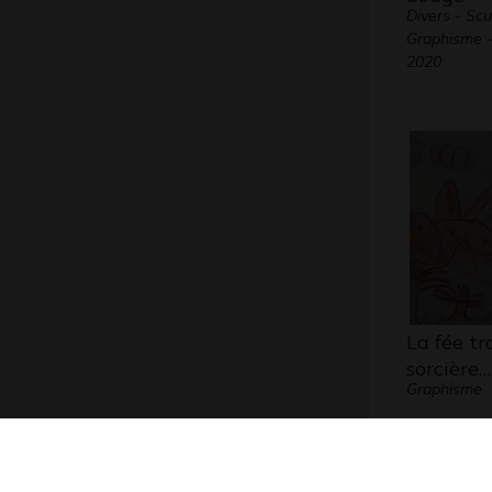
Divers - Scu
Graphisme -
2020
La fée tr
sorcière…
Graphisme