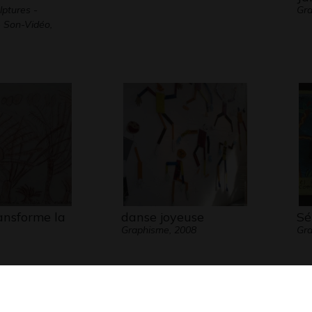
lptures -
Gra
 Son-Vidéo,
ansforme la
danse joyeuse
Sé
Graphisme, 2008
Gr