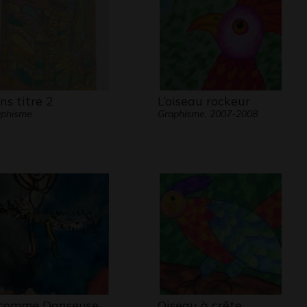
ns titre 2
L’oiseau rockeur
aphisme
Graphisme, 2007-2008
comme Danseuse
Oiseau à crête