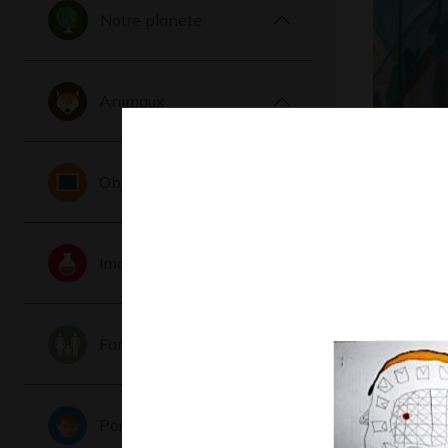
Notre planete
Animaux
Y comme
Objets
Graphisme, 
Imaginaire
Famille
Portraits