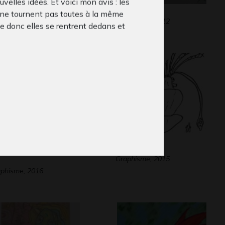
uvelles idées. Et voici mon avis : les
meuble 10
Chantier
 ne tournent pas toutes à la même
lptures
Graphisme, 2012
e donc elles se rentrent dedans et
ent de sens. Quand on a envie de
 à une, on a juste à l’aspirer dans le
au.
cile et Babouillec
Kraken
Graphisme, 2015
phisme, 2016