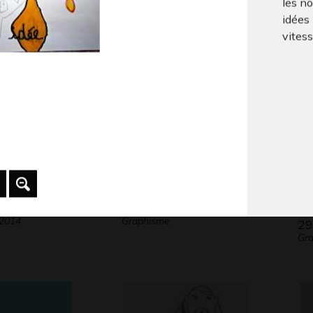
les no
diabête
Im
idées
Divers - Graphisme, 2009
Scu
vitess
chang
penser
cerve
Lola #12
Lu
 2014
Graphisme
29
Gra