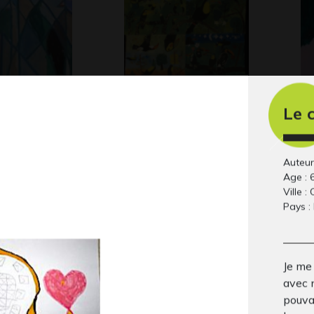
Le 
 Yacht
la chanson des
P
-
20
toucans
Divers - Graphisme, 2010
Auteur
Age : 
Ville 
Pays :
Je me
avec 
pouvai