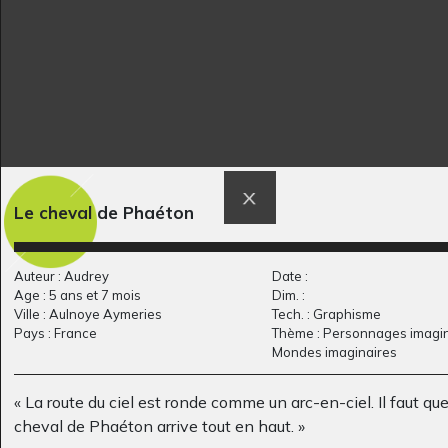
Danseuse 1
Noémie saute.
Le cheval de Phaéton
Graphisme, -
Graphisme, 2012
Auteur : Audrey
Date :
Age : 5 ans et 7 mois
Dim. :
Ville : Aulnoye Aymeries
Tech. : Graphisme
Pays : France
Thème : Personnages imagin
Mondes imaginaires
« La route du ciel est ronde comme un arc-en-ciel. Il faut que
cheval de Phaéton arrive tout en haut. »