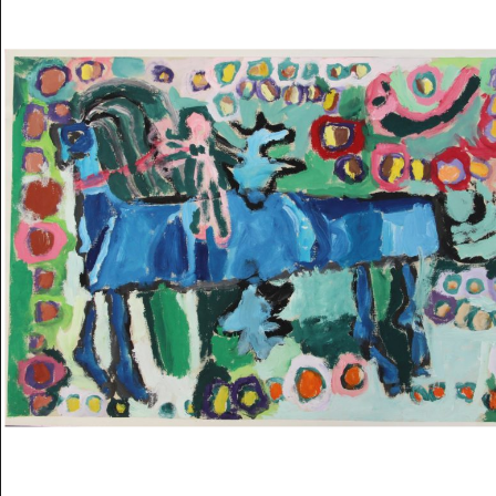
Musée des oeuvres des enfants
Filtrer les oeuvres par thème
Filtrer les oeuvres par technique
4260
oeuvres trouvées