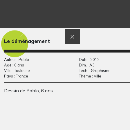
Le déménagement
Lucile 11
Le loup gourmand
Graphisme, 2011
Graphisme, été 2010
Auteur : Pablo
Date : 2012
Age : 6 ans
Dim. : A3
Ville : Toulouse
Tech. : Graphisme
Pays : France
Thème : Ville
Dessin de Pablo, 6 ans
Régate
Le clown #5
Graphisme, 2014
Graphisme