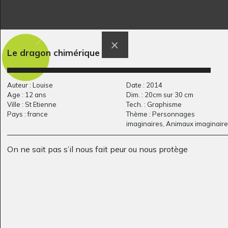
Halloween
SPINI ET NOSTALGIE
Graphisme, 2020
Graphisme, 2011
Le dragon chimérique
Auteur : Louise
Date : 2014
Age : 12 ans
Dim. : 20cm sur 30 cm
Ville : St Etienne
Tech. : Graphisme
Pays : france
Thème : Personnages
imaginaires, Animaux imaginair
Haïku de Thomas
soleil pieuvre
On ne sait pas s’il nous fait peur ou nous protège
Graphisme, 2009
Graphisme, 2019