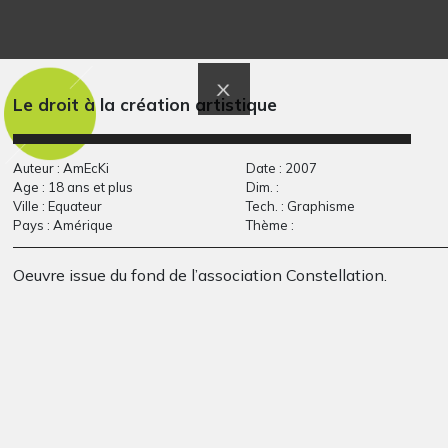
dessin géometrique
la chinoise
Graphisme, 2008
Graphisme, 2011
Le droit à la création artistique
Auteur : AmEcKi
Date : 2007
Age : 18 ans et plus
Dim. :
Ville : Equateur
Tech. : Graphisme
Pays : Amérique
Thème :
Oeuvre issue du fond de l’association Constellation.
Lucile #41
L’école idéale
Graphisme, 2017
Graphisme, 2014