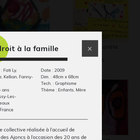
 BATEAU-TÊTE
Pour une planète
roit à la famille
19
propre
Art postal, 2015
: Fati Ly,
Date : 2009
, Kellian, Fanny-
Dim. : 48cm x 68cm
Tech. : Graphisme
5 ans
Thème : Enfants, Mère
 Issy-Les-
neaux
 France
 collective réalisée à l’accueil de
s des Ajoncs à l’occasion des 20 ans de
ronavirus qui a
Y comme yeux