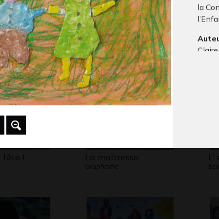
la Co
 Martinez
dangereuse
ma
l’Enfa
Graphisme, 2005
Gra
 2009
Auteu
Claire
Âge :
Lieu :
Pays 
Techn
grasse
 fête !
La maîtresse
L’
Graphisme
Ecr