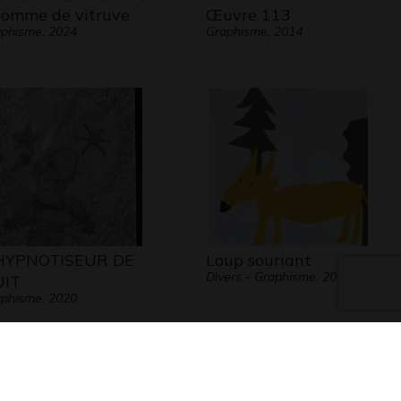
homme de vitruve
Œuvre 113
phisme, 2024
Graphisme, 2014
HYPNOTISEUR DE
Loup souriant
Divers - Graphisme, 2016
IT
phisme, 2020