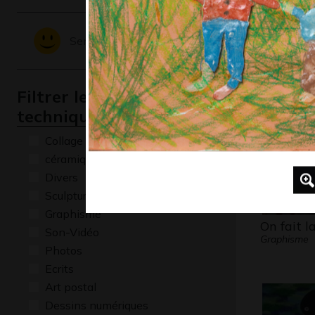
Graciela
Serena
Sentiments - Emotions
Graphisme,
Filtrer les oeuvres par
technique
Collage
céramique
Divers
Sculptures
Graphisme
On fait la
Son-Vidéo
Graphisme
Photos
Ecrits
Art postal
Dessins numériques