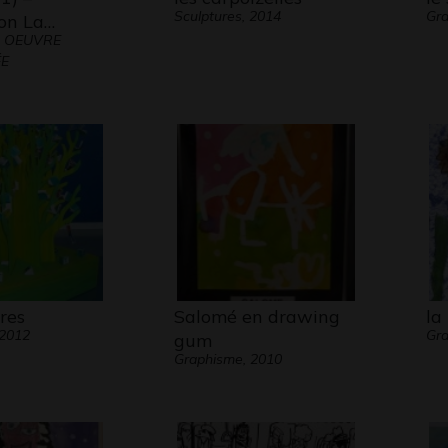
Sculptures, 2014
Gra
ion La…
 - OEUVRE
E
vres
Salomé en drawing
la
 2012
Gra
gum
Graphisme, 2010