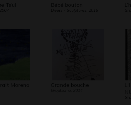
e Ts’ul
Bébé bouton
L’
 2007
Divers - Sculptures, 2016
Gra
rait Morena
Grande bouche
L'
Graphisme, 2014
NU
Gra