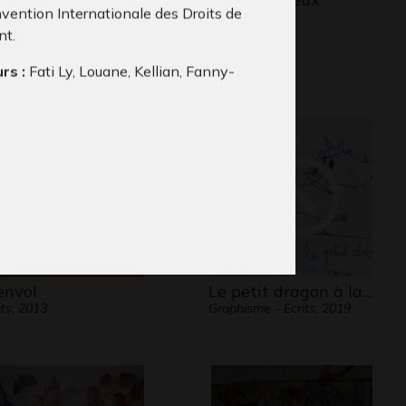
nvention Internationale des Droits de
Graphisme
ngé des…
nt.
phisme, 2020
rs :
Fati Ly, Louane, Kellian, Fanny-
5 ans
Issy-Les-Moulineaux
:
France
ique :
Pâte fimo, gouache et craie
, collage.
 envol
Le petit dragon à la…
its, 2013
Graphisme - Ecrits, 2019