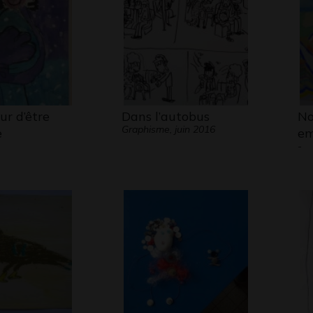
ur d’être
Dans l’autobus
No
Graphisme, juin 2016
e
em
-