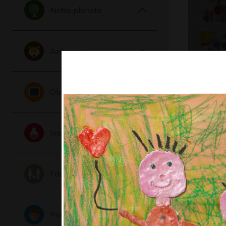
Notre planete
Animaux
Copains
Graphisme,
Objets
Imaginaire
Famille
Portraits
Autoport