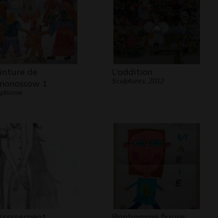
inture de
L’addition
Sculptures, 2012
monossow 1
aphisme
 ssssserpent
Bonhomme figure