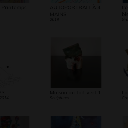
 Printemps
AUTOPORTRAIT À 4
L’
MAINS
bl
2019
Gra
23
Maison au toit vert 1
La
 2014
Sculptures
Gra