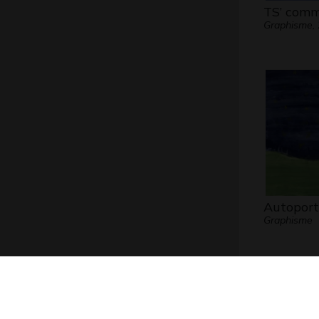
TS’ comm
Graphisme,
Autoport
Graphisme