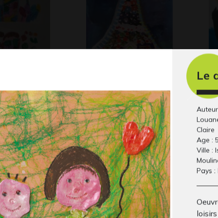
Tour Eiffel en fleurs
LE
Le d
 2010
Graphisme
20
Auteur 
Louane
Claire
Age : 
Ville :
Mouli
Pays :
Oeuvre
loisir
rait de
baignade
Co