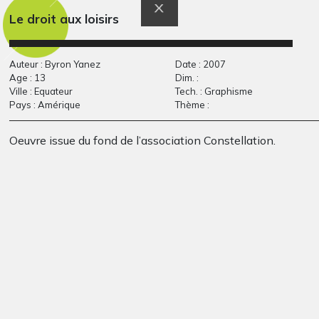
Le droit aux loisirs
Auteur : Byron Yanez
Date : 2007
Age : 13
Dim. :
Ville : Equateur
Tech. : Graphisme
Pays : Amérique
Thème :
Oeuvre issue du fond de l’association Constellation.
R comme Ronde
Ma maison GT 2
Graphisme
Graphisme