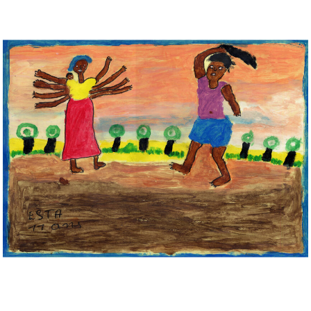
Musée des oeuvres des enfants
Filtrer les oeuvres par thème
Filtrer les oeuvres par technique
4260
oeuvres trouvées