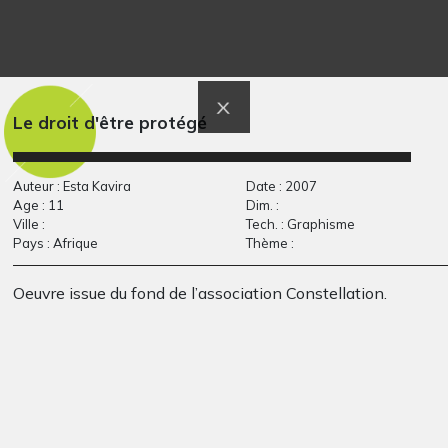
L’amour craqué
Paloma
Dessins numériques, 2014
Graphisme, 2012
Le droit d'être protégé
Auteur : Esta Kavira
Date : 2007
Age : 11
Dim. :
Ville :
Tech. : Graphisme
Pays : Afrique
Thème :
Oeuvre issue du fond de l’association Constellation.
Yara
Réalisation de
Graphisme, 2015
personnages de
Claude…
Sculptures, 2014