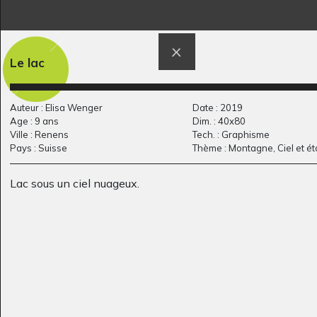
Ceux qui volent
Timotée et Sacha
Graphisme, 2006
2020
Le lac
Auteur : Elisa Wenger
Date : 2019
Age : 9 ans
Dim. : 40x80
Ville : Renens
Tech. : Graphisme
Pays : Suisse
Thème : Montagne, Ciel et ét
Lac sous un ciel nuageux.
Lucile #30
La refresquera
Graphisme, 2017
Graphisme