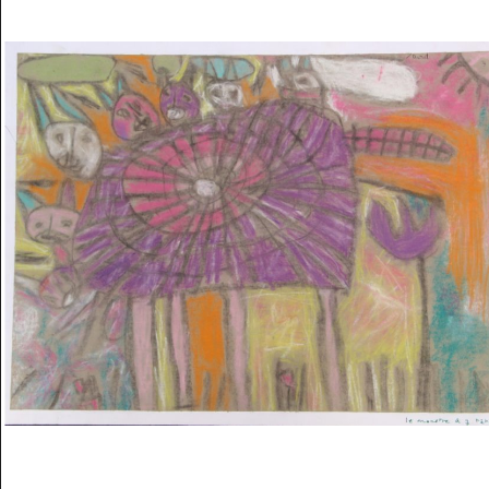
Musée des oeuvres des enfants
Filtrer les oeuvres par thème
Filtrer les oeuvres par technique
4260
oeuvres trouvées