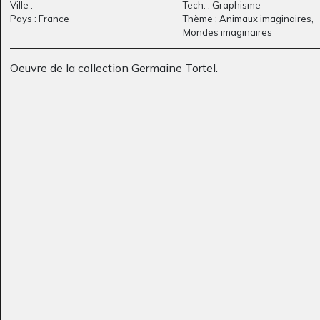
Ville : -
Tech. : Graphisme
Pays : France
Thème : Animaux imaginaires,
Mondes imaginaires
Oeuvre de la collection Germaine Tortel.
C’est un dragon avec
Personnage
Graphisme, 2010-2011
des…
Graphisme