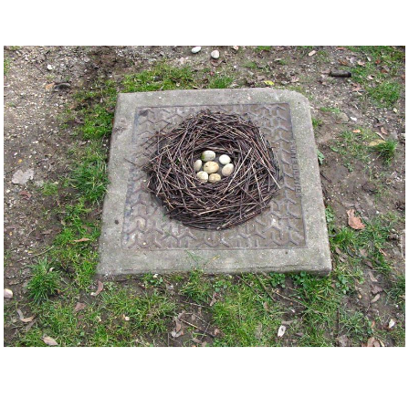
Musée des oeuvres des enfants
Filtrer les oeuvres par thème
Filtrer les oeuvres par technique
4260
oeuvres trouvées