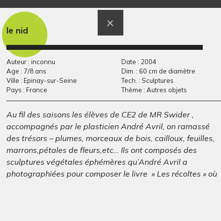
le nid
Auteur : inconnu
Date : 2004
Age : 7/8 ans
Dim. : 60 cm de diamètre
Ville : Epinay-sur-Seine
Tech. : Sculptures
Pays : France
Thème : Autres objets
Au fil des saisons les élèves de CE2 de MR Swider ,
autoportrait
Prendre soin 14
Graphisme, 2018
accompagnés par le plasticien André Avril, on ramassé
Nathanaël
Graphisme, 2015
des trésors – plumes, morceaux de bois, cailloux, feuilles,
marrons,pétales de fleurs,etc… Ils ont composés des
sculptures végétales éphémères qu’André Avril a
photographiées pour composer le livre » Les récoltes » où
l’on voit les saisons se révèlent à travers les matériaux de
ces compositions végétales et les poèmes qui leur font
écho .