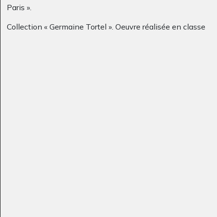
Paris ».
Collection « Germaine Tortel ». Oeuvre réalisée en classe
La danseuse
Le secret
Sculptures, 5 Janvier 2009
1977
Loup roux
Cheval 9
Graphisme, 2011
Graphisme