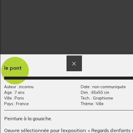
le pont
Le petit phoque
TEKITOI portraits
1977
tout en émotion
Divers - Sculptures -
Auteur : inconnu
Date : non communiquée
Graphisme - Ecrits, 2021
Age : 7 ans
Dim. : 65x50 cm
Ville : Paris
Tech. : Graphisme
Pays : France
Thème : Ville
Peinture à la gouache.
Oeuvre sélectionnée pour l’exposition: « Regards d’enfants 