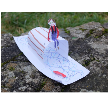
Musée des oeuvres des enfants
Filtrer les oeuvres par thème
Filtrer les oeuvres par technique
4260
oeuvres trouvées