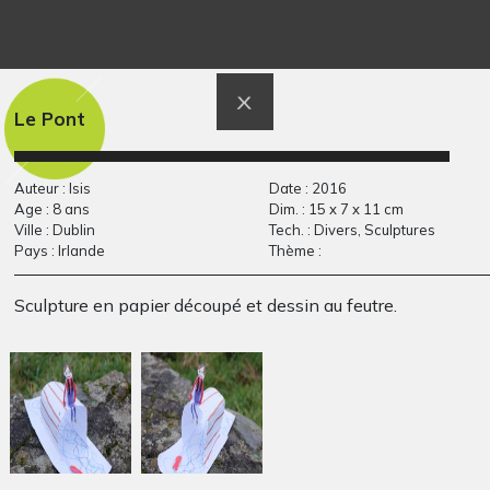
Bestiaire de nos
Eliot 12-14 ans
Graphisme
villages
Sculptures - Graphisme -
Le Pont
Photos - Ecrits, 2017
Auteur : Isis
Date : 2016
Age : 8 ans
Dim. : 15 x 7 x 11 cm
Ville : Dublin
Tech. : Divers, Sculptures
Pays : Irlande
Thème :
Sculpture en papier découpé et dessin au feutre.
Sasha, 2 ans
le clown
Graphisme
Sculptures, 2014