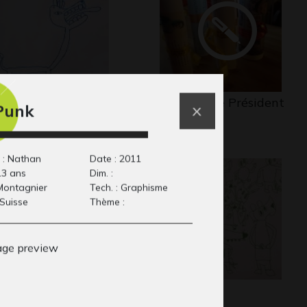
u #8
Monsieur le Président
Punk
phisme, 2017
Ecrits, 2015
 : Nathan
Date : 2011
13 ans
Dim. :
 Montagnier
Tech. : Graphisme
 Suisse
Thème :
toportrait au
Lola #9
Graphisme
llage de Naha