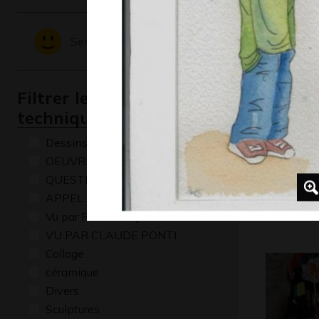
Graphisme,
Sentiments - Emotions
Filtrer les oeuvres par
technique
Dessins numériques
OEUVRE COMMENTÉE
QUESTIONS
Portrait 
APPEL A CREATION
Graphisme,
Vu par René Baldy
VU PAR CLAUDE PONTI
Collage
céramique
Divers
Sculptures