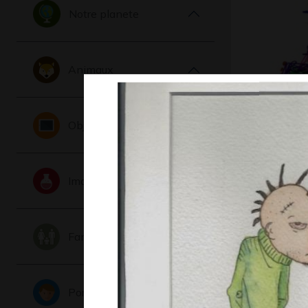
Notre planete
Animaux
Iris la p
2024
Objets
Imaginaire
Famille
Louise et
Portraits
souris