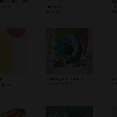
reton
Dragon
La
Graphisme, 2013
Gra
ge
L’ouragan mouillé
po
Graphisme, 2009
20
inaire