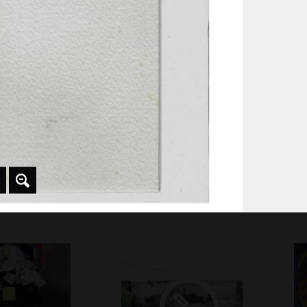
CLAUDE PONTI, -
 2012
Gra
de Pierre
Jeux vidéo sorcellerie
le
 2018
Graphisme, 2025
Gra