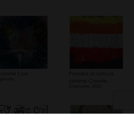
comme Lion
Peindre la nature
aphisme
comme Claude…
Graphisme, 2020