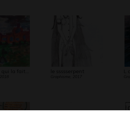
 qui la fait…
le ssssserpent
L 
 2018
Graphisme, 2017
Gr