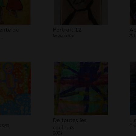
tente de
Portrait 12
Ab
Graphisme
Art
…
De toutes les
L 
 1960
Gr
couleurs
2021