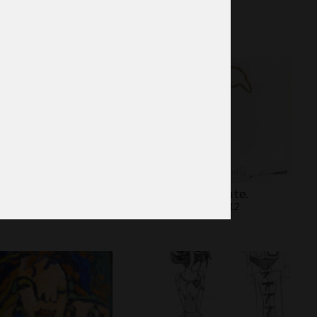
phisme, 2010
 chat du cheshire 7
Noémie saute.
phisme, 2015
Graphisme, 2012