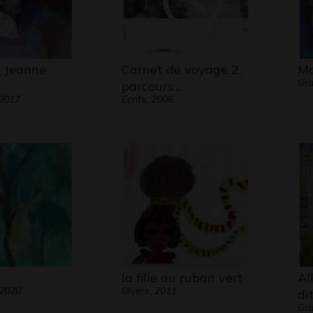
e Jeanne
Carnet de voyage 2,
Ma
Gra
…
parcours…
 2017
Ecrits, 2006
la fille au ruban vert
Al
 2020
Divers, 2011
di
Gra